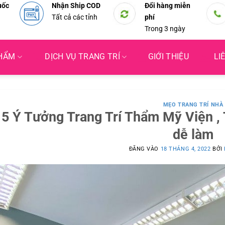
uốc
Nhận Ship COD
Đổi hàng miễn
Tất cả các tỉnh
phí
Trong 3 ngày
PHẨM
DỊCH VỤ TRANG TRÍ
GIỚI THIỆU
LI
MẸO TRANG TRÍ NHÀ
5 Ý Tưởng Trang Trí Thẩm Mỹ Viện ,
dễ làm
ĐĂNG VÀO
18 THÁNG 4, 2022
BỞI