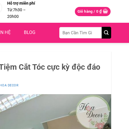
Hỗ trợ miễn phí
Từ:7h30 –
₫
Giỏ hàng /
0
20h00
Tìm
ÊN HỆ
BLOG
kiếm:
 Tiệm Cắt Tóc cực kỳ độc đáo
HOA DECOR