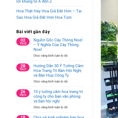
lời khủng từ A đến Z
Hoa Thật Hay Hoa Giả Đắt Hơn – Tại
Sao Hoa Giả Đắt Hơn Hoa Tươi
Bài viết gần đây
02
Nguồn Gốc Cây Thông Noel
Th12
– Ý Nghĩa Của Cây Thông
Noel
ở
Chức năng bình luận bị tắt
Nguồn
Gốc
28
Hướng Dẫn 30 Ý Tưởng Cắm
Cây
Th11
Hoa Trang Trí Bàn Hội Nghị
Thông
và Bàn Họp Công Ty
Noel
ở
Chức năng bình luận bị tắt
–
Hướng
Ý
Dẫn
26
10 ý tưởng cắm hoa trang trí
Nghĩa
30
Th11
công ty cho bàn văn phòng
Của
Ý
Cây
và bàn hội nghị
Tưởng
Thông
ở
Chức năng bình luận bị tắt
Cắm
Noel
10
Hoa
ý
18
Chia sẻ kinh nghiệm bán hoa
Trang