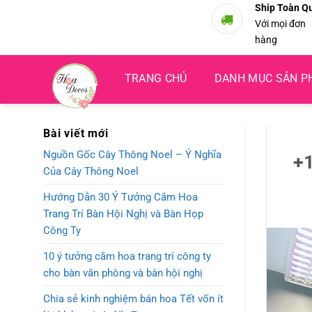
Bỏ
Ship Toàn Q
Với mọi đơn
qua
hàng
nội
dung
TRANG CHỦ
DANH MỤC SẢN 
Bài viết mới
Nguồn Gốc Cây Thông Noel – Ý Nghĩa
+1
Của Cây Thông Noel
Hướng Dẫn 30 Ý Tưởng Cắm Hoa
Trang Trí Bàn Hội Nghị và Bàn Họp
Công Ty
10 ý tưởng cắm hoa trang trí công ty
cho bàn văn phòng và bàn hội nghị
Chia sẻ kinh nghiệm bán hoa Tết vốn ít