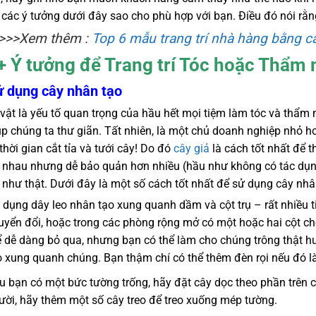
 các ý tưởng dưới đây sao cho phù hợp với bạn. Điều đó nói rằn
>>>Xem thêm :
Top 6 mẫu trang trí nhà hàng bằng câ
+ Ý tưởng để Trang trí Tóc hoặc Thẩm
ử dụng cây nhân tạo
vật là yếu tố quan trọng của hầu hết mọi tiệm làm tóc và thẩm 
úp chúng ta thư giãn. Tất nhiên, là một chủ doanh nghiệp nhỏ 
thời gian cắt tỉa và tưới cây! Do đó
cây giả
là cách tốt nhất để 
 nhau nhưng dễ bảo quản hơn nhiều (hầu như không có tác dụng
 như thật. Dưới đây là một số cách tốt nhất để sử dụng cây nhâ
 dụng dây leo nhân tạo xung quanh dầm và cột trụ – rất nhiều 
uyển đổi, hoặc trong các phòng rộng mở có một hoặc hai cột chố
ể dễ dàng bỏ qua, nhưng bạn có thể làm cho chúng trông thật 
o xung quanh chúng. Bạn thậm chí có thể thêm đèn rọi nếu đó l
u bạn có một bức tường trống, hãy đặt cây dọc theo phần trên 
ười, hãy thêm một số cây treo để treo xuống mép tường.