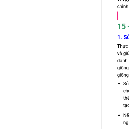
chỉnh
15 
1. S
Thực 
và gi
dành 
giống
giống
Sử
ch
th
tạ
Nế
ng