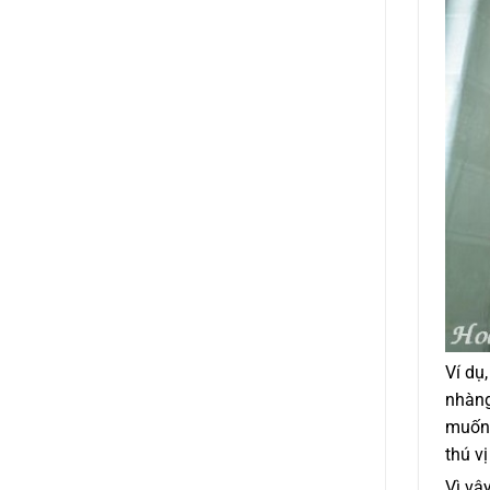
Ví dụ
nhàng
muốn 
thú v
Vì vậ