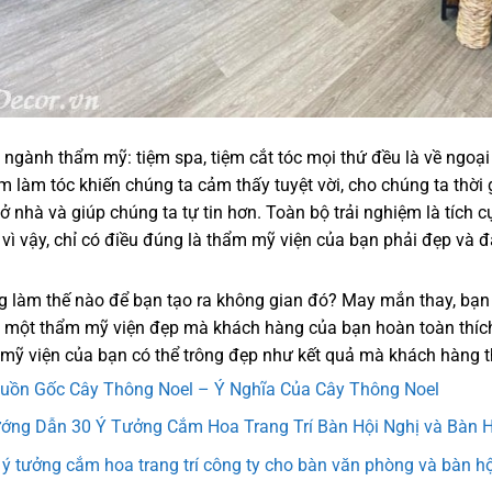
 ngành thẩm mỹ: tiệm spa, tiệm cắt tóc mọi thứ đều là về ngoại
ệm làm tóc khiến chúng ta cảm thấy tuyệt vời, cho chúng ta thời
ở nhà và giúp chúng ta tự tin hơn. Toàn bộ trải nghiệm là tích
 vì vậy, chỉ có điều đúng là thẩm mỹ viện của bạn phải đẹp và 
 làm thế nào để bạn tạo ra không gian đó? May mắn thay, bạn k
a một thẩm mỹ viện đẹp mà khách hàng của bạn hoàn toàn thích 
mỹ viện của bạn có thể trông đẹp như kết quả mà khách hàng 
uồn Gốc Cây Thông Noel – Ý Nghĩa Của Cây Thông Noel
ớng Dẫn 30 Ý Tưởng Cắm Hoa Trang Trí Bàn Hội Nghị và Bàn 
 ý tưởng cắm hoa trang trí công ty cho bàn văn phòng và bàn hộ