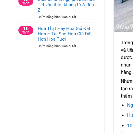
tưởng
Th11
Tết vốn ít lời khủng từ A đến
Trí
cắm
Bàn
Z
hoa
Hội
ở
Chức năng bình luận bị tắt
trang
Nghị
Chia
trí
và
sẻ
10
Hoa Thật Hay Hoa Giả Đắt
công
Bàn
kinh
Th11
Hơn – Tại Sao Hoa Giả Đắt
ty
Họp
nghiệm
cho
Hơn Hoa Tươi
Công
Trong
bán
bàn
Ty
ở
Chức năng bình luận bị tắt
hoa
văn
và ti
Hoa
Tết
phòng
Thật
được 
vốn
và
Hay
ít
bàn
nhãn,
Hoa
lời
hội
Giả
hàng.
khủng
nghị
Đắt
từ
Nhưng
Hơn
A
–
đến
tạo r
Tại
Z
thẩm 
Sao
Hoa
Ng
Giả
Đắt
Hư
Hơn
Hoa
10
Tươi