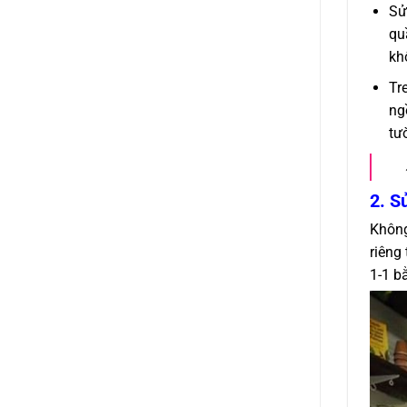
Sử
qu
kh
Tr
ng
tư
2. S
Không
riêng
1-1 b