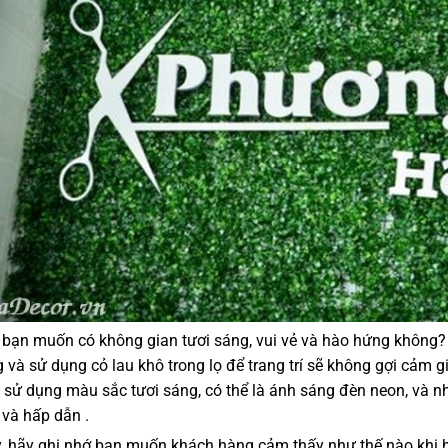
, bạn muốn có không gian tươi sáng, vui vẻ và hào hứng không? 
 và sử dụng cỏ lau khô trong lọ để trang trí sẽ không gợi cảm gi
sử dụng màu sắc tươi sáng, có thể là ánh sáng đèn neon, và n
ị và hấp dẫn .
y, hãy ghi nhớ bạn muốn khách hàng cảm thấy như thế nào khi họ