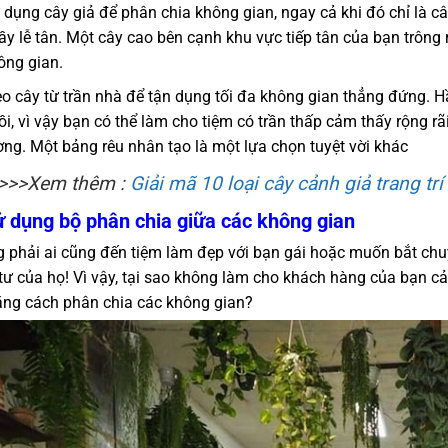
 dụng cây giả để phân chia không gian, ngay cả khi đó chỉ là câ
ầy lễ tân. Một cây cao bên cạnh khu vực tiếp tân của bạn trông
ông gian.
eo cây từ trần nhà để tận dụng tối đa không gian thẳng đứng. H
ồi, vì vậy bạn có thể làm cho tiệm có trần thấp cảm thấy rộng rã
ờng. Một bảng rêu nhân tạo là một lựa chọn tuyệt vời khác
>>>Xem thêm :
Giải mã 10 loại cây cảnh giả trang t
ử dụng bộ phân chia giữa các không gian
 phải ai cũng đến tiệm làm đẹp với bạn gái hoặc muốn bắt chu
 tư của họ! Vì vậy, tại sao không làm cho khách hàng của bạn 
ằng cách phân chia các không gian?