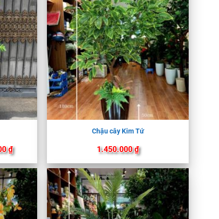
Chậu cây Kim Tứ
Khoảng
00
₫
1.450.000
₫
giá:
từ
1.750.000 ₫
đến
1.850.000 ₫