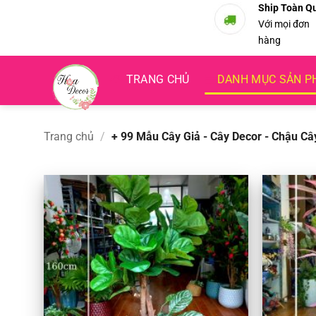
Bỏ
Ship Toàn Q
Với mọi đơn
qua
hàng
nội
dung
TRANG CHỦ
DANH MỤC SẢN 
Trang chủ
/
+ 99 Mẫu Cây Giả - Cây Decor - Chậu Cây