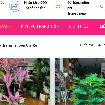
uốc
Nhận Ship COD
Đổi hàng miễn
Tất cả các tỉnh
phí
Trong 3 ngày
PHẨM
DỊCH VỤ TRANG TRÍ
GIỚI THIỆU
LI
Hiển thị 1–40 
 Trang Trí Đẹp Giá Rẻ