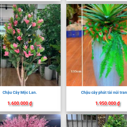
Chậu Cây Mộc Lan.
Chậu cây phát tài núi tran
1.600.000
₫
1.950.000
₫