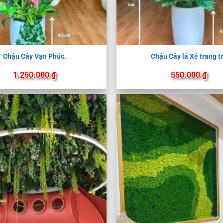
Chậu Cây Vạn Phúc.
Chậu Cây lá Xẻ trang tr
1.250.000
₫
550.000
₫