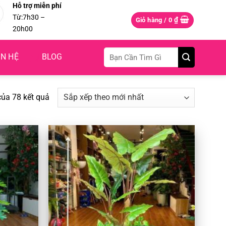
Hỗ trợ miễn phí
Từ:7h30 –
₫
Giỏ hàng /
0
20h00
Tìm
ÊN HỆ
BLOG
kiếm:
Đã
của 78 kết quả
sắp
xếp
theo
mới
nhất