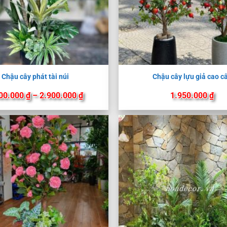
Chậu cây phát tài núi
Chậu cây lựu giả cao c
Khoảng
00.000
₫
–
2.900.000
₫
1.950.000
₫
giá:
từ
2.500.000 ₫
đến
2.900.000 ₫