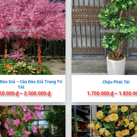
Đào Giả – Cây Đào Giả Trang Trí
Chậu Phát Tài
Tết
Khoảng
50.000
₫
–
2.500.000
₫
1.750.000
₫
–
1.850.0
giá:
từ
1.750.000 ₫
đến
2.500.000 ₫