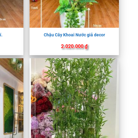
í.
Chậu Cây Khoai Nước giả decor
2.020.000
₫