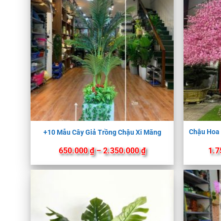
Chậu Hoa 
+10 Mẫu Cây Giả Trồng Chậu Xi Măng
Khoảng
650.000
₫
–
2.350.000
₫
1.7
giá:
từ
650.000 ₫
đến
2.350.000 ₫