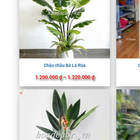
Chậu chầu Bà Lá Rùa
Khoảng
1.200.000
₫
–
1.220.000
₫
giá:
từ
1.200.000 ₫
đến
1.220.000 ₫