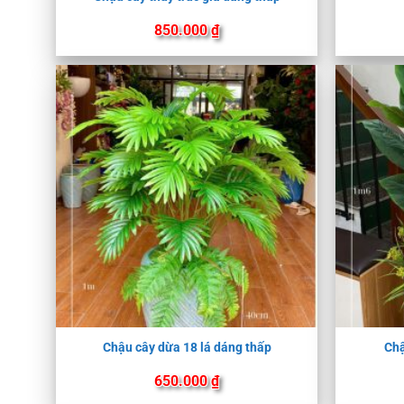
850.000
₫
Chậu cây dừa 18 lá dáng thấp
Chậ
650.000
₫