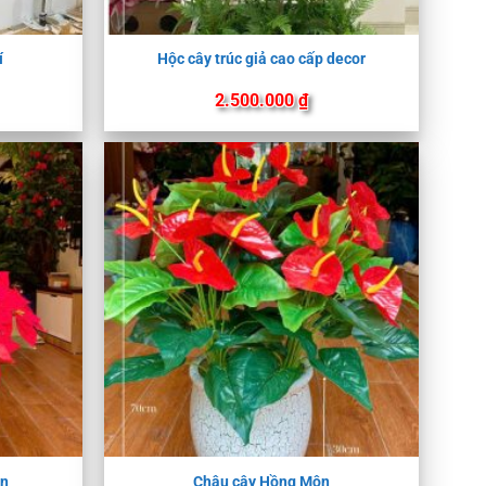
í
Hộc cây trúc giả cao cấp decor
2.500.000
₫
ên
Chậu cây Hồng Môn