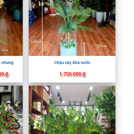
t nhung
Chậu cây dừa nước
Khoảng
00
₫
1.750.000
₫
giá:
từ
1.750.000 ₫
đến
1.850.000 ₫