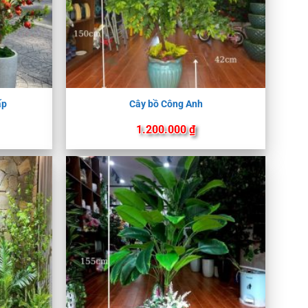
ấp
Cây bồ Công Anh
1.200.000
₫