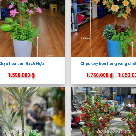
Chậu hoa Lan Bách Hợp
Chậu cây hoa hồng vàng chấ
1.590.000
₫
1.750.000
₫
–
1.850.0