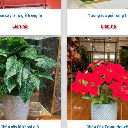
àn cây lá rũ giả trang trí
Tường rêu giả trang tr
Liên hệ
Liên hệ
Chậu cây lá khoai giả
Chậu Cây Trạng Nguy