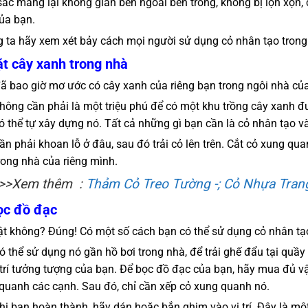
ắc mang lại không gian bên ngoài bên trong, không bị lộn xộn, 
ủa bạn.
 ta hãy xem xét bảy cách mọi người sử dụng cỏ nhân tạo trong
ặt cây xanh trong nhà
ã bao giờ mơ ước có cây xanh của riêng bạn trong ngôi nhà củ
hông cần phải là một triệu phú để có một khu trồng cây xanh đ
ó thể tự xây dựng nó. Tất cả những gì bạn cần là cỏ nhân tạo v
ần phải khoan lỗ ở đâu, sau đó trải cỏ lên trên. Cắt cỏ xung qu
rong nhà của riêng mình.
>>Xem thêm :
Thảm Cỏ Treo Tường -; Cỏ Nhựa Tran
ọc đồ đạc
ật không? Đúng! Có một số cách bạn có thể sử dụng cỏ nhân tạo
ó thể sử dụng nó gần hồ bơi trong nhà, để trải ghế đẩu tại quầy 
trí tưởng tượng của bạn. Để bọc đồ đạc của bạn, hãy mua đủ v
quanh các cạnh. Sau đó, chỉ cần xếp cỏ xung quanh nó.
hi bạn hoàn thành, hãy dán hoặc bắn ghim vào vị trí. Đây là mộ