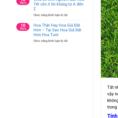
tưởng
Th11
Tết vốn ít lời khủng từ A đến
Trí
cắm
Bàn
Z
hoa
Hội
ở
Chức năng bình luận bị tắt
trang
Nghị
Chia
trí
và
sẻ
10
Hoa Thật Hay Hoa Giả Đắt
công
Bàn
kinh
Th11
Hơn – Tại Sao Hoa Giả Đắt
ty
Họp
nghiệm
cho
Hơn Hoa Tươi
Công
bán
bàn
Ty
ở
Chức năng bình luận bị tắt
hoa
văn
Hoa
Tết
phòng
Thật
vốn
và
Hay
ít
bàn
Hoa
lời
hội
Giả
khủng
nghị
Đắt
từ
Hơn
A
–
đến
Tại
Z
Sao
Tất n
Hoa
vậy n
Giả
Đắt
không
Hơn
trong
Hoa
Tươi
Tính