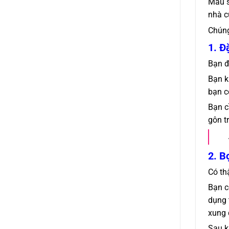
Màu s
nhà c
Chúng
1. Đ
Bạn đ
Bạn k
bạn c
Bạn c
gôn t
2. B
Có th
Bạn c
dụng 
xung 
Sau k