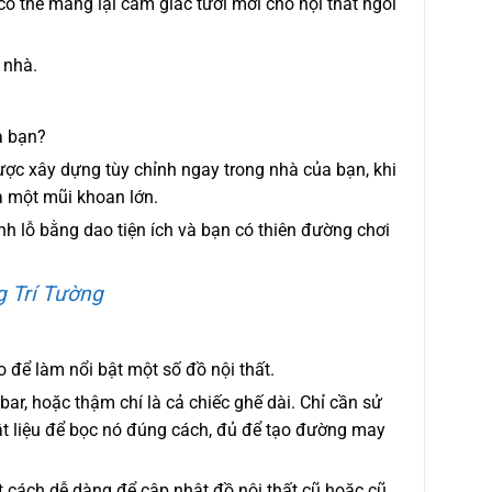
có thể mang lại cảm giác tươi mới cho nội thất ngôi
 nhà.
a bạn?
ược xây dựng tùy chỉnh ngay trong nhà của bạn, khi
à một mũi khoan lớn.
anh lỗ bằng dao tiện ích và bạn có thiên đường chơi
g Trí Tường
 để làm nổi bật một số đồ nội thất.
bar, hoặc thậm chí là cả chiếc ghế dài. Chỉ cần sử
ật liệu để bọc nó đúng cách, đủ để tạo đường may
t cách dễ dàng để cập nhật đồ nội thất cũ hoặc cũ