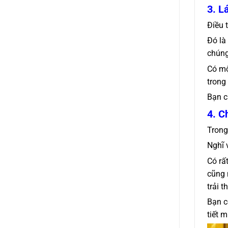
3. L
Điều 
Đó là
chúng
Có mộ
trong
Bạn c
4. C
Trong
Nghĩ 
Có rấ
cũng 
trải 
Bạn c
tiết 