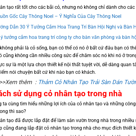
ân tạo rất tốt cho các bãi cỏ, nhưng nó không chỉ dành cho các 
uồn Gốc Cây Thông Noel – Ý Nghĩa Của Cây Thông Noel
ớng Dẫn 30 Ý Tưởng Cắm Hoa Trang Trí Bàn Hội Nghị và Bàn 
 ý tưởng cắm hoa trang trí công ty cho bàn văn phòng và bàn hộ
 không phải là cỏ sống, bạn có thể có nó ở bất cứ đâu bạn có thể
ó cũng không cần nhiều công sức để chăm sóc nó khi nó ở tron
ực sự là một lựa chọn thiết kế nội thất tuyệt vời, dễ dàng quan t
iểm nói chuyện bất cứ khi nào bạn có khách.
>>Xem thêm :
Thảm Cỏ Nhân Tạo Trải Sàn Dán Tườn
ách sử dụng cỏ nhân tạo trong nhà
 ta cùng tìm hiểu những lợi ích của cỏ nhân tạo và những côn
rong thì sao?
ân tạo đã được lắp đặt để làm sân vườn trong nhà trong nhiề
p cũng đang lắp đặt cỏ nhân tạo trong nhà cho mục đích thiết k