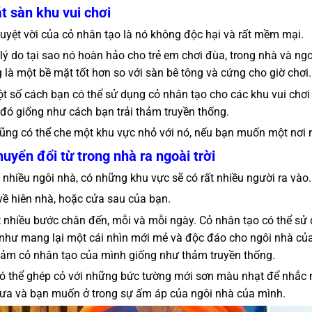
át sàn khu vui chơi
tuyệt vời của cỏ nhân tạo là nó không độc hại và rất mềm mại.
 lý do tại sao nó hoàn hảo cho trẻ em chơi đùa, trong nhà và ngo
 là một bề mặt tốt hơn so với sàn bê tông và cứng cho giờ chơi.
t số cách bạn có thể sử dụng cỏ nhân tạo cho các khu vui chơi
 đó giống như cách bạn trải thảm truyền thống.
ũng có thể che một khu vực nhỏ với nó, nếu bạn muốn một nơi 
huyển đổi từ trong nhà ra ngoài trời
 nhiều ngôi nhà, có những khu vực sẽ có rất nhiều người ra vào.
về hiên nhà, hoặc cửa sau của bạn.
t nhiều bước chân đến, mỗi và mỗi ngày. Cỏ nhân tạo có thể s
như mang lại một cái nhìn mới mẻ và độc đáo cho ngôi nhà của 
thảm cỏ nhân tạo của mình giống như thảm truyền thống.
ó thể ghép cỏ với những bức tường mới sơn màu nhạt để nhắc n
mưa và bạn muốn ở trong sự ấm áp của ngôi nhà của mình.