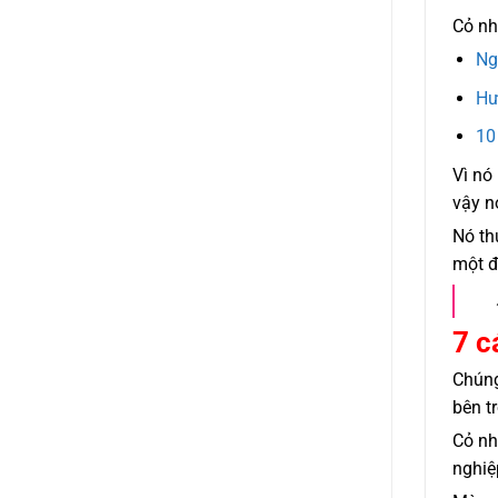
Cỏ nh
Ng
Hư
10
Vì nó
vậy n
Nó th
một đ
7 c
Chúng
bên t
Cỏ nh
nghiệ