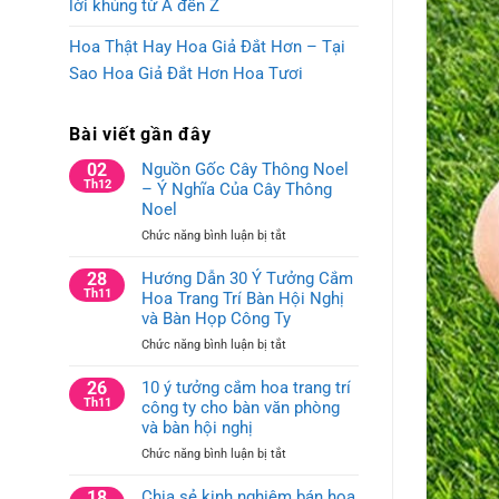
lời khủng từ A đến Z
Hoa Thật Hay Hoa Giả Đắt Hơn – Tại
Sao Hoa Giả Đắt Hơn Hoa Tươi
Bài viết gần đây
02
Nguồn Gốc Cây Thông Noel
Th12
– Ý Nghĩa Của Cây Thông
Noel
ở
Chức năng bình luận bị tắt
Nguồn
Gốc
28
Hướng Dẫn 30 Ý Tưởng Cắm
Cây
Th11
Hoa Trang Trí Bàn Hội Nghị
Thông
và Bàn Họp Công Ty
Noel
ở
Chức năng bình luận bị tắt
–
Hướng
Ý
Dẫn
26
10 ý tưởng cắm hoa trang trí
Nghĩa
30
Th11
công ty cho bàn văn phòng
Của
Ý
Cây
và bàn hội nghị
Tưởng
Thông
ở
Chức năng bình luận bị tắt
Cắm
Noel
10
Hoa
ý
18
Chia sẻ kinh nghiệm bán hoa
Trang