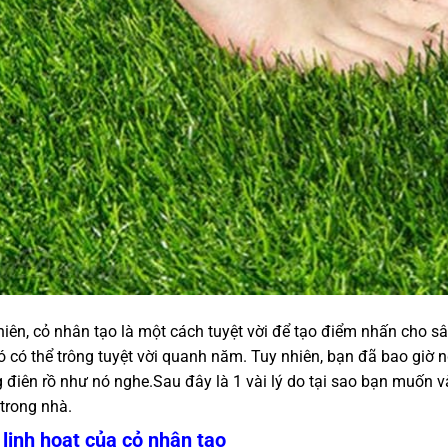
hiên, cỏ nhân tạo là một cách tuyệt vời để tạo điểm nhấn cho s
ó có thể trông tuyệt vời quanh năm. Tuy nhiên, bạn đã bao giờ 
 điên rồ như nó nghe.Sau đây là 1 vài lý do tại sao bạn muốn 
 trong nhà.
 linh hoạt của cỏ nhân tạo