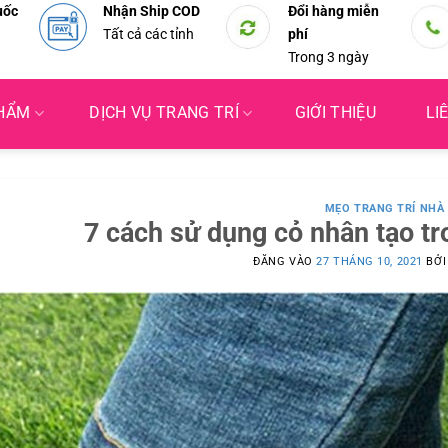
uốc
Nhận Ship COD
Đổi hàng miễn
Tất cả các tỉnh
phí
Trong 3 ngày
PHẨM
DỊCH VỤ TRANG TRÍ
GIỚI THIỆU
LI
MẸO TRANG TRÍ NHÀ
7 cách sử dụng cỏ nhân tạo tro
ĐĂNG VÀO
27 THÁNG 10, 2021
BỞ