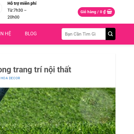
Hỗ trợ miễn phí
Từ:7h30 –
₫
Giỏ hàng /
0
20h00
Tìm
ÊN HỆ
BLOG
kiếm:
ng trang trí nội thất
I
HOA DECOR