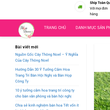
Bỏ
Ship Toàn Q
Với mọi đơn
qua
hàng
nội
dung
TRANG CHỦ
DANH MỤC SẢN 
Bài viết mới
Nguồn Gốc Cây Thông Noel – Ý Nghĩa
Của Cây Thông Noel
Hướng Dẫn 30 Ý Tưởng Cắm Hoa
Trang Trí Bàn Hội Nghị và Bàn Họp
Công Ty
10 ý tưởng cắm hoa trang trí công ty
cho bàn văn phòng và bàn hội nghị
Chia sẻ kinh nghiệm bán hoa Tết vốn ít