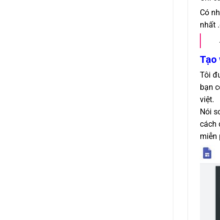
Có nh
nhất 
Tạo 
Tôi đ
bạn c
việt.
Nói s
cách 
miễn 