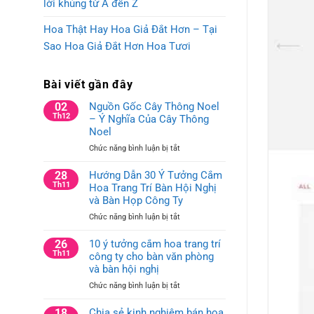
lời khủng từ A đến Z
Hoa Thật Hay Hoa Giả Đắt Hơn – Tại
Sao Hoa Giả Đắt Hơn Hoa Tươi
Bài viết gần đây
02
Nguồn Gốc Cây Thông Noel
Th12
– Ý Nghĩa Của Cây Thông
Noel
ở
Chức năng bình luận bị tắt
Nguồn
Gốc
28
Hướng Dẫn 30 Ý Tưởng Cắm
Cây
Th11
Hoa Trang Trí Bàn Hội Nghị
Thông
và Bàn Họp Công Ty
Noel
ở
Chức năng bình luận bị tắt
–
Hướng
Ý
Dẫn
26
10 ý tưởng cắm hoa trang trí
Nghĩa
30
Th11
công ty cho bàn văn phòng
Của
Ý
Cây
và bàn hội nghị
Tưởng
Thông
ở
Chức năng bình luận bị tắt
Cắm
Noel
10
Hoa
ý
18
Chia sẻ kinh nghiệm bán hoa
Trang