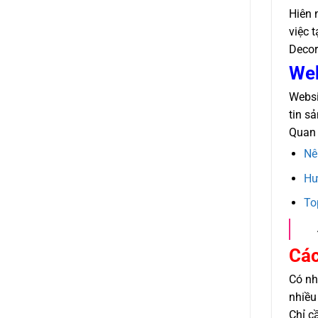
Hiên 
việc 
Decor
Web
Websi
tin s
Quan 
Nê
Hư
To
Các
Có nh
nhiều
Chỉ c