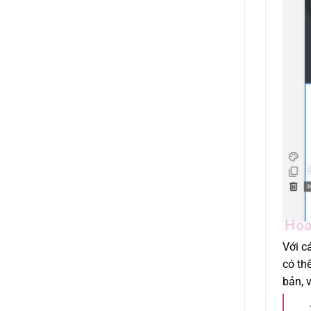
Với c
có th
bản, 