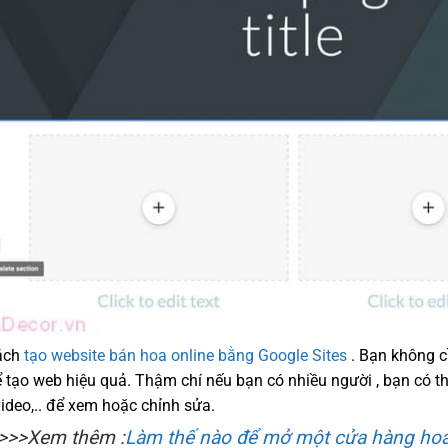
ách
tạo website bán hoa online bằng Google Sites
. Bạn không c
ể tạo web hiệu quả. Thậm chí nếu bạn có nhiều người , bạn có thể
video,.. để xem hoặc chỉnh sửa.
>>>Xem thêm :
Làm thế nào để mở một cửa hàng ho