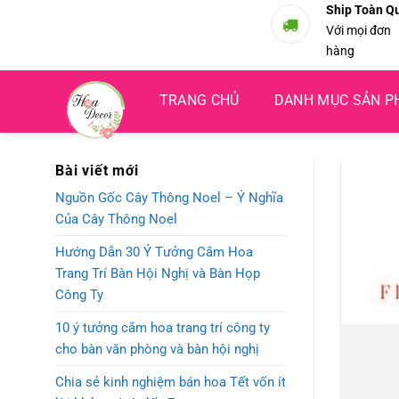
Bỏ
Ship Toàn Q
Với mọi đơn
qua
hàng
nội
dung
TRANG CHỦ
DANH MỤC SẢN 
Bài viết mới
Nguồn Gốc Cây Thông Noel – Ý Nghĩa
Của Cây Thông Noel
Hướng Dẫn 30 Ý Tưởng Cắm Hoa
Trang Trí Bàn Hội Nghị và Bàn Họp
Công Ty
10 ý tưởng cắm hoa trang trí công ty
cho bàn văn phòng và bàn hội nghị
Chia sẻ kinh nghiệm bán hoa Tết vốn ít