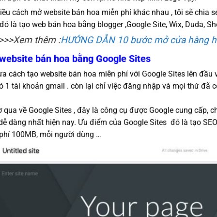
iều cách mở website bán hoa miễn phí khác nhau , tôi sẽ chia 
.đó là tạo web bán hoa bằng blogger ,Google Site, Wix, Duda, Sh
>>>Xem thêm :
HƯỚNG DẪN 10 bước mở cửa hàng h
website bán hoa bằng Google Sites
ưa cách tạo website bán hoa miễn phí với Google Sites lên đầu 
ó 1 tài khoản gmail . còn lại chỉ việc đăng nhập và mọi thứ đã c
ơ qua về Google Sites , đây là công cụ được Google cung cấp, 
dễ dàng nhất hiện nay. Ưu điểm của Google Sites đó là tạo SEO k
phí 100MB, mỗi người dùng …