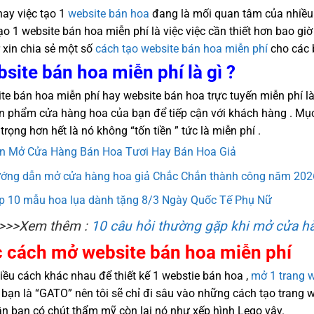
nay việc tạo 1
website bán hoa
đang là mối quan tâm của nhiều 
tạo 1 website bán hoa miễn phí là việc việc cần thiết hơn bao gi
 xin chia sẻ một số
cách tạo website bán hoa miễn phí
cho các 
site bán hoa miễn phí là gì ?
te bán hoa miễn phí hay website bán hoa trực tuyến miễn phí là
ản phẩm cửa hàng hoa của bạn để tiếp cận với khách hàng . Mục
trọng hơn hết là nó không “tốn tiền ” tức là miễn phí .
n Mở Cửa Hàng Bán Hoa Tươi Hay Bán Hoa Giả
ớng dẫn mở cửa hàng hoa giả Chắc Chắn thành công năm 202
p 10 mẫu hoa lụa dành tặng 8/3 Ngày Quốc Tế Phụ Nữ
>>>Xem thêm :
10 câu hỏi thường gặp khi mở cửa h
 cách mở website bán hoa miễn phí
iều cách khác nhau để thiết kế 1 webstie bán hoa ,
mở 1 trang w
 bạn là “GATO” nên tôi sẽ chỉ đi sâu vào những cách tạo trang w
ần bạn có chút thẩm mỹ còn lại nó như xếp hình Lego vậy.