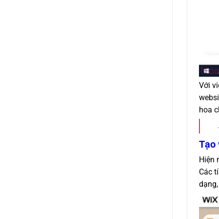
Với v
websi
hoa c
Tạo 
Hiện 
Các t
dạng,