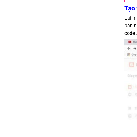
Tạo 
Lại m
bán h
code 