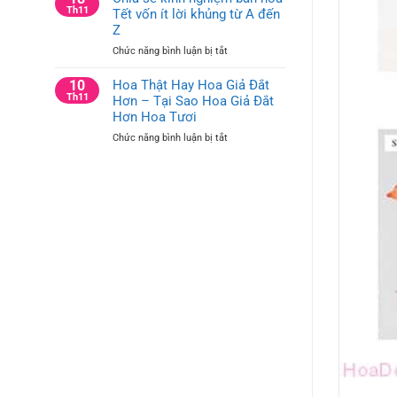
tưởng
Th11
Tết vốn ít lời khủng từ A đến
Trí
cắm
Bàn
Z
hoa
Hội
ở
Chức năng bình luận bị tắt
trang
Nghị
Chia
trí
và
sẻ
10
Hoa Thật Hay Hoa Giả Đắt
công
Bàn
kinh
Th11
Hơn – Tại Sao Hoa Giả Đắt
ty
Họp
nghiệm
cho
Hơn Hoa Tươi
Công
bán
bàn
Ty
ở
Chức năng bình luận bị tắt
hoa
văn
Hoa
Tết
phòng
Thật
vốn
và
Hay
ít
bàn
Hoa
lời
hội
Giả
khủng
nghị
Đắt
từ
Hơn
A
–
đến
Tại
Z
Sao
Hoa
Giả
Đắt
Hơn
Hoa
Tươi