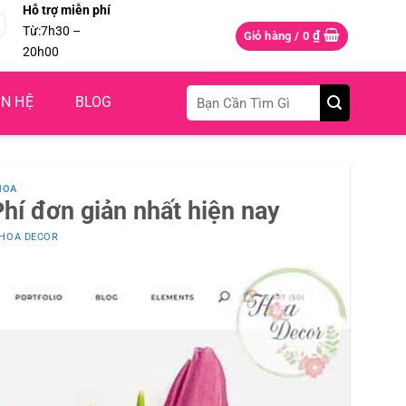
Hỗ trợ miễn phí
Từ:7h30 –
₫
Giỏ hàng /
0
20h00
Tìm
ÊN HỆ
BLOG
kiếm:
HOA
hí đơn giản nhất hiện nay
HOA DECOR