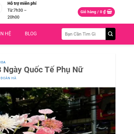
Hỗ trợ miễn phí
Từ:7h30 –
₫
Giỏ hàng /
0
20h00
Tìm
ÊN HỆ
BLOG
kiếm:
HOA
/3 Ngày Quốc Tế Phụ Nữ
I
ĐOÀN HÀ