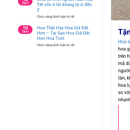
tưởng
Th11
Tết vốn ít lời khủng từ A đến
Trí
cắm
Bàn
Z
hoa
Hội
ở
Chức năng bình luận bị tắt
trang
Nghị
Chia
trí
và
sẻ
10
Hoa Thật Hay Hoa Giả Đắt
công
Bàn
Tặn
kinh
Th11
Hơn – Tại Sao Hoa Giả Đắt
ty
Họp
nghiệm
cho
Hơn Hoa Tươi
Công
Hoa l
bán
bàn
Ty
ở
Chức năng bình luận bị tắt
hoa
văn
hoa g
Hoa
Tết
phòng
Thật
trên 
vốn
và
Hay
ít
bàn
mã đa
Hoa
lời
hội
Giả
người
khủng
nghị
Đắt
từ
tàn, 
Hơn
A
hoa l
–
đến
Tại
Z
so vó
Sao
nhanh
Hoa
Giả
Đắt
Hơn
Hoa
Tươi