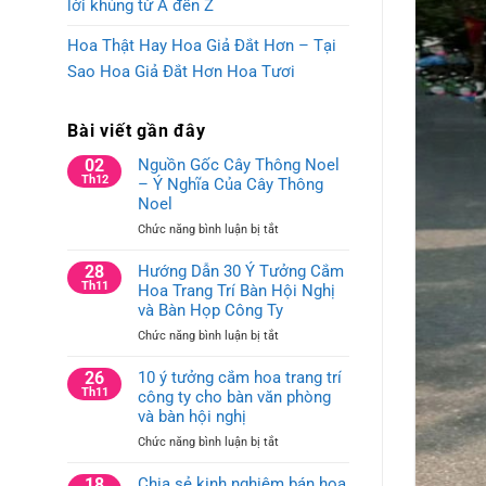
lời khủng từ A đến Z
Hoa Thật Hay Hoa Giả Đắt Hơn – Tại
Sao Hoa Giả Đắt Hơn Hoa Tươi
Bài viết gần đây
02
Nguồn Gốc Cây Thông Noel
Th12
– Ý Nghĩa Của Cây Thông
Noel
ở
Chức năng bình luận bị tắt
Nguồn
Gốc
28
Hướng Dẫn 30 Ý Tưởng Cắm
Cây
Th11
Hoa Trang Trí Bàn Hội Nghị
Thông
và Bàn Họp Công Ty
Noel
ở
Chức năng bình luận bị tắt
–
Hướng
Ý
Dẫn
26
10 ý tưởng cắm hoa trang trí
Nghĩa
30
Th11
công ty cho bàn văn phòng
Của
Ý
Cây
và bàn hội nghị
Tưởng
Thông
ở
Chức năng bình luận bị tắt
Cắm
Noel
10
Hoa
ý
18
Chia sẻ kinh nghiệm bán hoa
Trang