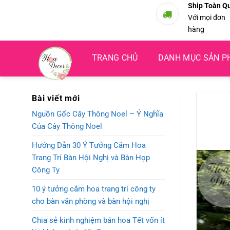
Bỏ
Ship Toàn Q
Với mọi đơn
qua
hàng
nội
dung
TRANG CHỦ
DANH MỤC SẢN 
Bài viết mới
Nguồn Gốc Cây Thông Noel – Ý Nghĩa
Của Cây Thông Noel
Hướng Dẫn 30 Ý Tưởng Cắm Hoa
Trang Trí Bàn Hội Nghị và Bàn Họp
Công Ty
10 ý tưởng cắm hoa trang trí công ty
cho bàn văn phòng và bàn hội nghị
Chia sẻ kinh nghiệm bán hoa Tết vốn ít