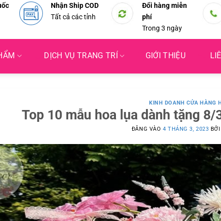
uốc
Nhận Ship COD
Đổi hàng miễn
Tất cả các tỉnh
phí
Trong 3 ngày
PHẨM
DỊCH VỤ TRANG TRÍ
GIỚI THIỆU
LI
KINH DOANH CỬA HÀNG 
Top 10 mẫu hoa lụa dành tặng 8
ĐĂNG VÀO
4 THÁNG 3, 2023
BỞ