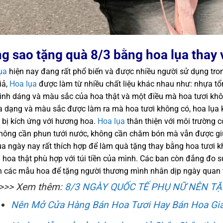
g sao tặng quà 8/3 bằng hoa lụa thay v
ụa
hiện nay đang rất phổ biến và được nhiều người sử dụng tro
iả,
Hoa lụa
được làm từ nhiều chất liệu khác nhau như: nhựa tổng
hình dáng và màu sắc của hoa thật và một điều mà hoa tươi khô
 dạng và màu sắc được làm ra mà hoa tươi không có, hoa lụa 
 bị kích ứng với hương hoa.
Hoa lụa
thân thiện với môi trường có
không cần phun tưới nước, không cần chăm bón mà vẫn được gi
ụa ngày nay rất thích hợp để làm quà tặng thay bằng hoa tươi kh
i hoa thật phù hợp với túi tiền của mình. Các ban còn đắng đo 
 các mẫu hoa để tặng người thương mình nhân dịp ngày quan tr
>>> Xem thêm:
8/3 NGÀY QUỐC TẾ PHỤ NỮ NÊN TẶ
Nên Mở Cửa Hàng Bán Hoa Tươi Hay Bán Hoa Gi