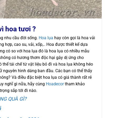
ì hoa tươi ?
ng nhu cầu đời sống.
Hoa lụa
hay còn gọi là hoa vải
 hợp, cao su, vải, xốp,.. Hoa được thiết kế dựa
ng có so với hoa lụa đó là hoa lụa có nhiều mẫu
không có hương thơm độc hại gây dị ứng cho
 thể tái chế từ vật liệu bỏ đi và hoa lụa không héo
ữ nguyên hình dáng ban đầu. Các bạn có thể thấy
ông? Và điều đặc biệt hoa lụa có giá thành rất rẻ
suy nghĩ gì nữa, hãy cùng
Hoadecor
tham khảo
ọng sắp tới đi nào.
NG QUÀ GÌ?
ả