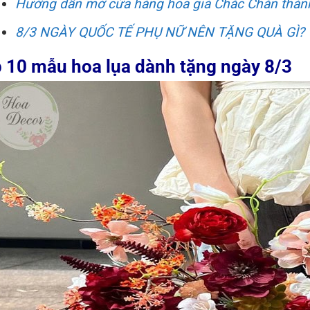
Hướng dẫn mở cửa hàng hoa giả Chắc Chắn thà
8/3 NGÀY QUỐC TẾ PHỤ NỮ NÊN TẶNG QUÀ GÌ?
 10 mẫu hoa lụa dành tặng ngày 8/3