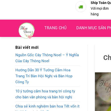
Bỏ
Ship Toàn Q
Với mọi đơn
qua
hàng
nội
dung
TRANG CHỦ
DANH MỤC SẢN 
Bài viết mới
Nguồn Gốc Cây Thông Noel – Ý Nghĩa
Ch
Của Cây Thông Noel
Hướng Dẫn 30 Ý Tưởng Cắm Hoa
Trang Trí Bàn Hội Nghị và Bàn Họp
Công Ty
10 ý tưởng cắm hoa trang trí công ty
cho bàn văn phòng và bàn hội nghị
Chia sẻ kinh nghiệm bán hoa Tết vốn ít