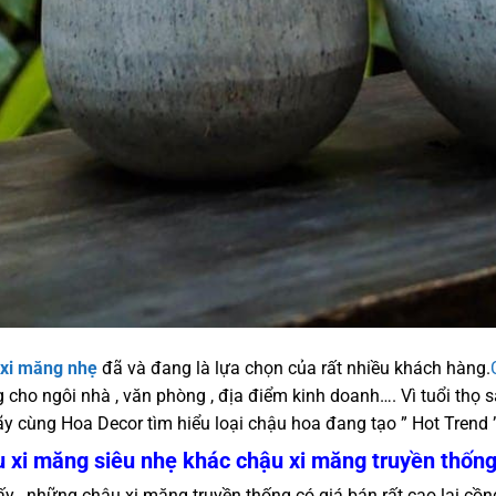
xi măng nhẹ
đã và đang là lựa chọn của rất nhiều khách hàng.
 cho ngôi nhà , văn phòng , địa điểm kinh doanh…. Vì tuổi thọ 
ãy cùng Hoa Decor tìm hiểu loại chậu hoa đang tạo ” Hot Trend ”
 xi măng siêu nhẹ khác chậu xi măng truyền thốn
ấy , những chậu xi măng truyền thống có giá bán rất cao lại cồ