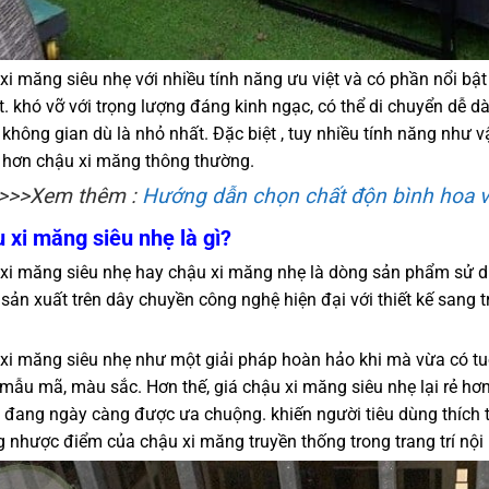
xi măng siêu nhẹ với nhiều tính năng ưu việt và có phần nổi bật
ốt. khó vỡ với trọng lượng đáng kinh ngạc, có thể di chuyển dễ 
 không gian dù là nhỏ nhất. Đặc biệt , tuy nhiều tính năng nh
ẻ hơn chậu xi măng thông thường.
>>>Xem thêm :
Hướng dẫn chọn chất độn bình hoa và
 xi măng siêu nhẹ là gì?
xi măng siêu nhẹ hay chậu xi măng nhẹ là dòng sản phẩm sử dụ
sản xuất trên dây chuyền công nghệ hiện đại với thiết kế sang
xi măng siêu nhẹ như một giải pháp hoàn hảo khi mà vừa có tuổi
mẫu mã, màu sắc. Hơn thế, giá chậu xi măng siêu nhẹ lại rẻ hơ
đang ngày càng được ưa chuộng. khiến người tiêu dùng thích t
 nhược điểm của chậu xi măng truyền thống trong trang trí nội 