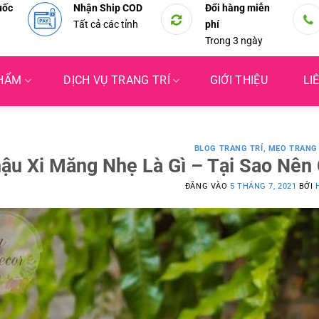
uốc
Nhận Ship COD
Đổi hàng miễn
Tất cả các tỉnh
phí
Trong 3 ngày
PHẨM
DỊCH VỤ TRANG TRÍ
GIỚI THIỆU
LI
BLOG TRANG TRÍ
,
MẸO TRANG 
ậu Xi Măng Nhẹ Là Gì – Tại Sao Nên
ĐĂNG VÀO
5 THÁNG 7, 2021
BỞI