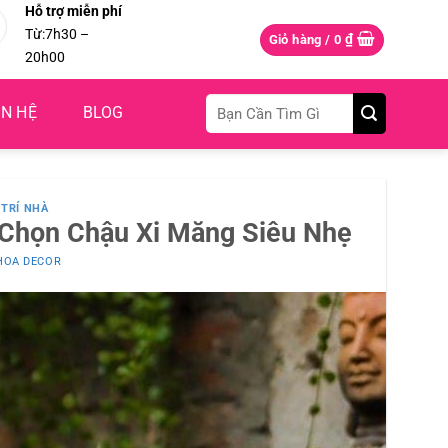
Hỗ trợ miễn phí
Từ:7h30 –
₫
Giỏ hàng /
0
20h00
Tìm
ÊN HỆ
BLOG
kiếm:
TRÍ NHÀ
 Chọn Chậu Xi Măng Siêu Nhẹ
HOA DECOR