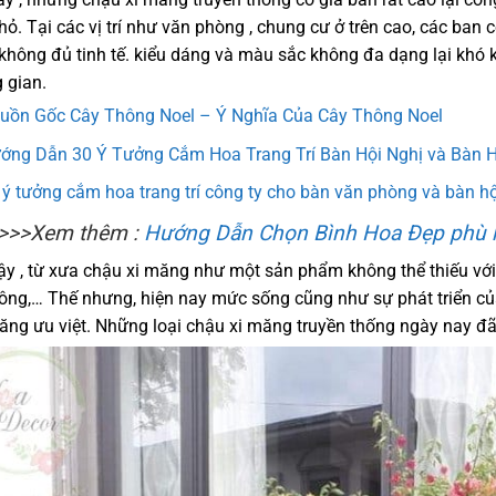
nhỏ. Tại các vị trí như văn phòng , chung cư ở trên cao, các ba
không đủ tinh tế. kiểu dáng và màu sắc không đa dạng lại khó k
 gian.
uồn Gốc Cây Thông Noel – Ý Nghĩa Của Cây Thông Noel
ớng Dẫn 30 Ý Tưởng Cắm Hoa Trang Trí Bàn Hội Nghị và Bàn 
 ý tưởng cắm hoa trang trí công ty cho bàn văn phòng và bàn hộ
>>>Xem thêm :
Hướng Dẫn Chọn Bình Hoa Đẹp phù h
ậy , từ xưa chậu xi măng như một sản phẩm không thể thiếu với m
ông,… Thế nhưng, hiện nay mức sống cũng như sự phát triển củ
năng ưu việt. Những loại chậu xi măng truyền thống ngày nay đ