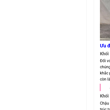
Ưu đ
Khối
Đối v
chúng
khắc 
còn l
Khối
Chậu 
trúc 