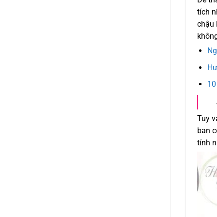
tích 
chậu 
không
Ng
Hư
10
Tuy v
ban c
tính 