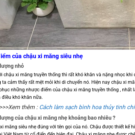
iểm của chậu xi măng siêu nhẹ
 lượng nhỏ
ới chậu xi măng truyền thống thì rất khó khăn và nặng nhọc khi 
 ta cảm thấy rất mệt mỏi khi di chuyển nó. Hiện nay chậu xi mă
phục những nhược điểm của chậu xi măng truyền thống , nhất là
à điều khó khăn nữa.
>>>Xem thêm :
Cách làm sạch bình hoa thủy tinh chi 
 lượng của chậu xi măng nhẹ khoảng bao nhiêu ?
xi măng siêu nhẹ đúng với tên gọi của nó. Chậu được thiết kế h
tại Việt Nam từ cổ điển đến hiện đại. Chậu xi măng nhẹ được chế