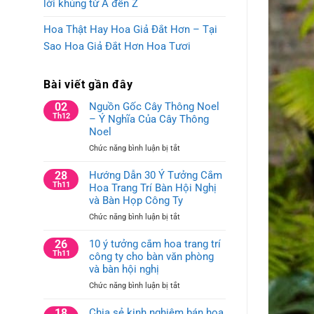
lời khủng từ A đến Z
Hoa Thật Hay Hoa Giả Đắt Hơn – Tại
Sao Hoa Giả Đắt Hơn Hoa Tươi
Bài viết gần đây
02
Nguồn Gốc Cây Thông Noel
Th12
– Ý Nghĩa Của Cây Thông
Noel
ở
Chức năng bình luận bị tắt
Nguồn
Gốc
28
Hướng Dẫn 30 Ý Tưởng Cắm
Cây
Th11
Hoa Trang Trí Bàn Hội Nghị
Thông
và Bàn Họp Công Ty
Noel
ở
Chức năng bình luận bị tắt
–
Hướng
Ý
Dẫn
26
10 ý tưởng cắm hoa trang trí
Nghĩa
30
Th11
công ty cho bàn văn phòng
Của
Ý
Cây
và bàn hội nghị
Tưởng
Thông
ở
Chức năng bình luận bị tắt
Cắm
Noel
10
Hoa
ý
18
Chia sẻ kinh nghiệm bán hoa
Trang