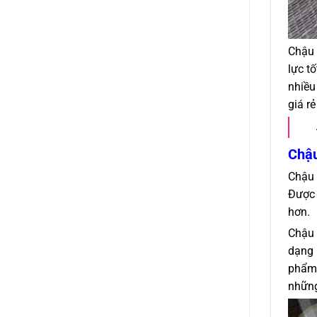
Chậu 
lực t
nhiều
giá r
Chậu
Chậu 
Được 
hơn.
Chậu 
dạng 
phẩm 
những