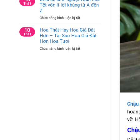
tưởng
Th11
Tết vốn ít lời khủng từ A đến
Trí
cắm
Bàn
Z
hoa
Hội
ở
Chức năng bình luận bị tắt
trang
Nghị
Chia
trí
và
sẻ
10
Hoa Thật Hay Hoa Giả Đắt
công
Bàn
kinh
Th11
Hơn – Tại Sao Hoa Giả Đắt
ty
Họp
nghiệm
cho
Hơn Hoa Tươi
Công
bán
bàn
Ty
ở
Chức năng bình luận bị tắt
hoa
văn
Hoa
Tết
phòng
Thật
vốn
và
Hay
ít
bàn
Hoa
lời
hội
Giả
khủng
nghị
Đắt
từ
Hơn
A
–
đến
Tại
Z
Sao
Chậu 
Hoa
hoàng
Giả
Đắt
vỡ. H
Hơn
Hoa
Chậu
Tươi
Dễ th