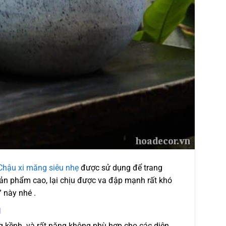
Chậu xi măng siêu nhẹ
được sử dụng để trang
sản phẩm cao, lại chịu được va đập mạnh rất khó
 này nhé .
g
ng kềnh. và rất nặng không phù hợp cho các diện