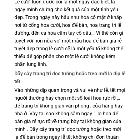
Lễ cưới luôn được coi là một ngày đặc biệt, là
ngày minh chứng cho kết quả của một tình yêu
đẹp. Trong ngày này hầu như hoa có mặt ở khắp
nơi từ cổng hoa cưới, hoa để bàn, hoa trang trí lễ
đường, đến cả hoa cầm tay cô dâu… Vì thế còn gì
tuyệt vời hơn nữa với một mẫu hoa để bàn giá rẻ
tuyệt đẹp trong lễ cưới sẽ là một yếu tố không thể
thiếu để góp phần cho một lễ cưới không kém
phần lung linh.
Dãy cây trang trí dọc tường hoặc treo mới lạ dịp lễ
tết
Vào những dịp quan trọng và vui vẻ như lễ, tết mọi
người thường hay chọn một số loài hoa rực rỡ …
để trang trí không gian văn phòng , cửa hàng hay
nhà ở. Vậy tại sao không sắm ngay 1 lọ hoa để
bàn giá rẻ rực rỡ về trưng bày tại không gian của
mình . Dãy cây trang trí dọc tường hoặc treo mới
lạ để bản trong ngày lễ tết không chỉ đơn thuần