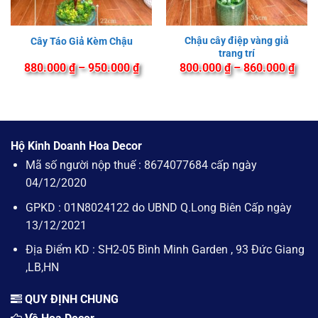
Chậu cây điệp vàng giả
Cây Táo Giả Kèm Chậu
trang trí
Khoảng
Kho
880.000
₫
–
950.000
₫
800.000
₫
–
860.000
₫
giá:
giá:
từ
từ
880.000 ₫
800.
đến
đến
950.000 ₫
860.
Hộ Kinh Doanh Hoa Decor
Mã số người nộp thuế : 8674077684 cấp ngày
04/12/2020
GPKD : 01N8024122 do UBND Q.Long Biên Cấp ngày
13/12/2021
Địa Điểm KD : SH2-05 Bình Minh Garden , 93 Đức Giang
,LB,HN
QUY ĐỊNH CHUNG