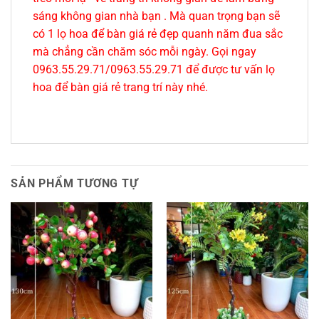
sáng không gian nhà bạn . Mà quan trọng bạn sẽ
có 1 lọ hoa để bàn giá rẻ đẹp quanh năm đua sắc
mà chẳng cần chăm sóc mỗi ngày. Gọi ngay
0963.55.29.71/0963.55.29.71 để được tư vấn lọ
hoa để bàn giá rẻ trang trí này nhé.
SẢN PHẨM TƯƠNG TỰ