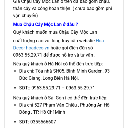
Giá Chậu Cây Mộc Lan ở trên đã bao gồm chậu,
thân cây và công hoàn thiện .( chưa bao gồm phí
vận chuyển)
Mua Chậu Cây Mộc Lan ở đâu ?
Quý khách muốn mua Chậu Cây Mộc Lan
chất lượng cao vui lòng truy cập webstie
Hoa
Decor hoadeco.vn
hoặc gọi điện đến số
0963.55.29.71 để được hỗ trợ và tư vấn .
Nếu quý khách ở Hà Nội có thể đến trực tiếp:
Địa chỉ: Tòa nhà SH05, Bình Minh Garden, 93
Đức Giang, Long Biên Hà Nội.
SĐT:: 0963.55.29.71 – 0963.55.29.71
Nếu quý khách ở Sài Gòn i có thể đến trực tiếp:
Địa chỉ 527 Phạm Văn Chiêu , Phường An Hội
Đông , TP. Hồ Chí Minh
SĐT: 0355566607