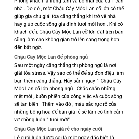
Phòng khách là trung tâm và bộ mặt của cả 1 căn
nhà . Do đó , một Chậu Cây Mộc Lan cỡ lớn có thể
giúp gia chủ giải tỏa căng thẳng khi trở về nhà
hay giúp cuộc sống gia đình tươi mới hơn . Khi có
khách đến, Chậu Cây Mộc Lan cỡ lớn đặt trên bàn
cũng làm cho không gian trở lên sang trọng hơn
đến bất ngờ.
Chậu Cây Mộc Lan để phòng ngủ
Sau một ngày căng thẳng thì phòng ngủ là nơi
giải tỏa stress. Vậy sao có thể để sự đơn điệu làm
bạn thêm căng thẳng. Hãy sắm ngay 1 Chậu Cây
Mộc Lan cỡ lớn phòng ngủ . Chắc chắn những
mệt mỏi , buồn phiền của công việc và cuộc sống
sẽ tan biến . Thêm vào đó , màu sắc rực rỡ của
những bông hoa để bàn giá rẻ sẽ làm có tình cảm
vợ chồng luôn ” tươi mới”.
Chậu Cây Mộc Lan giá rẻ cho ngày cưới
Lễ cưới luôn được coi là một ngày đặc biệt, là