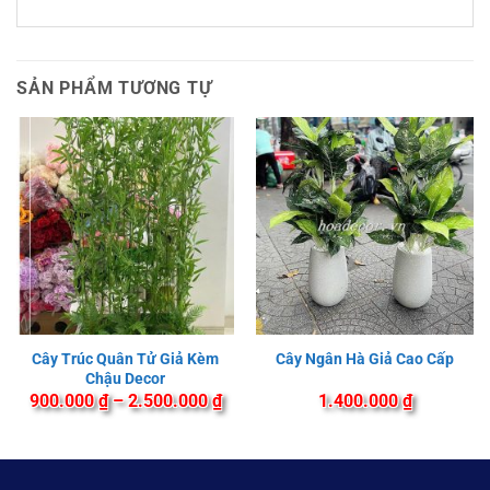
SẢN PHẨM TƯƠNG TỰ
Cây Trúc Quân Tử Giả Kèm
Cây Ngân Hà Giả Cao Cấp
Chậu Decor
Khoảng
900.000
₫
–
2.500.000
₫
1.400.000
₫
giá:
từ
900.000 ₫
đến
2.500.000 ₫