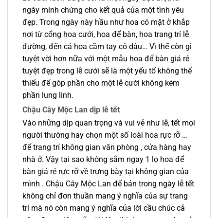
ngày minh chứng cho kết quả của một tình yêu
đẹp. Trong ngày này hầu như hoa có mặt ở khắp
nơi từ cổng hoa cưới, hoa để bàn, hoa trang trí lễ
đường, đến cả hoa cầm tay cô dâu… Vì thế còn gì
tuyệt vời hơn nữa với một mẫu hoa để bàn giá rẻ
tuyệt đẹp trong lễ cưới sẽ là một yếu tố không thể
thiếu để góp phần cho một lễ cưới không kém
phần lung linh.
Chậu Cây Mộc Lan dịp lễ tết
Vào những dịp quan trọng và vui vẻ như lễ, tết mọi
người thường hay chọn một số loài hoa rực rỡ …
để trang trí không gian văn phòng , cửa hàng hay
nhà ở. Vậy tại sao không sắm ngay 1 lọ hoa để
bàn giá rẻ rực rỡ về trưng bày tại không gian của
mình . Chậu Cây Mộc Lan để bản trong ngày lễ tết
không chỉ đơn thuần mang ý nghĩa của sự trang
trí mà nó còn mang ý nghĩa của lời cầu chúc cả