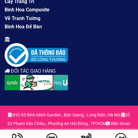
Cây Trang Trí
Bình Hoa Composite
Vẽ Tranh Tường
Bình Hoa Để Bàn
ĐỐI TÁC GIAO HÀNG
SH2-05 Bình Minh Garden , Đức Giang , Long Biên ,Hà Nội
Số
52 Phạm Văn Chiêu , Phường An Hội Đông , TP.HCM
Điện thoại:
0963.55.29.71 - 0963.55.29.71
Email: