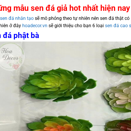
ng mẫu sen đá giả hot nhất hiện nay
sen đá nhân tạo
sẽ mô phỏng theo tự nhiên nên sen đá thật có 
hiên ở đây
hoadecor.vn
sẽ giới thiệu cho bạn 6 loại
sen đá cao 
 đá phật bà