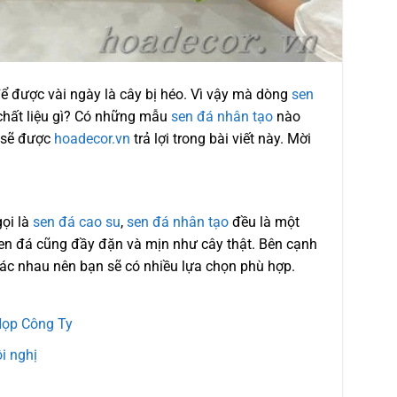
 được vài ngày là cây bị héo. Vì vậy mà dòng
sen
hất liệu gì? Có những mẫu
sen đá nhân tạo
nào
 sẽ được
hoadecor.vn
trả lợi trong bài viết này. Mời
gọi là
sen đá cao su
,
sen đá nhân tạo
đều là một
en đá cũng đầy đặn và mịn như cây thật. Bên cạnh
ác nhau nên bạn sẽ có nhiều lựa chọn phù hợp.
Họp Công Ty
i nghị