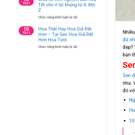
tưởng
Th11
Tết vốn ít lời khủng từ A đến
Trí
cắm
Bàn
Z
hoa
Hội
ở
Chức năng bình luận bị tắt
trang
Nghị
Chia
trí
và
sẻ
10
Hoa Thật Hay Hoa Giả Đắt
công
Bàn
Nhiều
kinh
Th11
Hơn – Tại Sao Hoa Giả Đắt
ty
Họp
nghiệm
cho
đá nh
Hơn Hoa Tươi
Công
bán
bàn
Ty
đẹp?
ở
Chức năng bình luận bị tắt
hoa
văn
Hoa
Tết
bạn t
phòng
Thật
vốn
và
Hay
Sen
ít
bàn
Hoa
lời
hội
Giả
khủng
nghị
Sen đ
Đắt
từ
nha. 
Hơn
A
–
đến
đó vớ
Tại
Z
Sao
Ng
Hoa
Giả
Hư
Đắt
Hơn
10
Hoa
Tươi