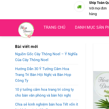
Bỏ
Ship Toàn Q
Với mọi đơn
qua
hàng
nội
dung
TRANG CHỦ
DANH MỤC SẢN 
Bài viết mới
Nguồn Gốc Cây Thông Noel – Ý Nghĩa
Của Cây Thông Noel
Hướng Dẫn 30 Ý Tưởng Cắm Hoa
Trang Trí Bàn Hội Nghị và Bàn Họp
Công Ty
10 ý tưởng cắm hoa trang trí công ty
cho bàn văn phòng và bàn hội nghị
Chia sẻ kinh nghiệm bán hoa Tết vốn ít