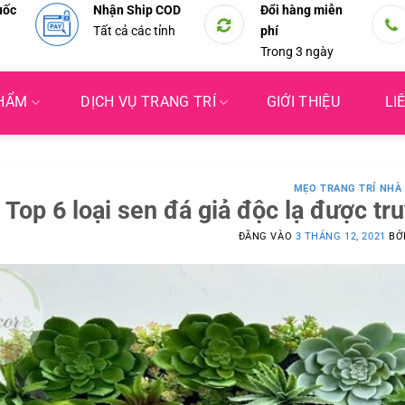
uốc
Nhận Ship COD
Đổi hàng miễn
Tất cả các tỉnh
phí
Trong 3 ngày
PHẨM
DỊCH VỤ TRANG TRÍ
GIỚI THIỆU
LI
MẸO TRANG TRÍ NHÀ
Top 6 loại sen đá giả độc lạ được tr
ĐĂNG VÀO
3 THÁNG 12, 2021
BỞ