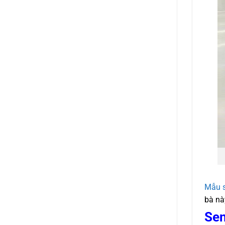
Mẫu s
bà nà
Sen