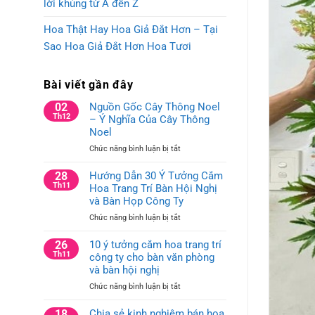
lời khủng từ A đến Z
Hoa Thật Hay Hoa Giả Đắt Hơn – Tại
Sao Hoa Giả Đắt Hơn Hoa Tươi
Bài viết gần đây
02
Nguồn Gốc Cây Thông Noel
Th12
– Ý Nghĩa Của Cây Thông
Noel
ở
Chức năng bình luận bị tắt
Nguồn
Gốc
28
Hướng Dẫn 30 Ý Tưởng Cắm
Cây
Th11
Hoa Trang Trí Bàn Hội Nghị
Thông
và Bàn Họp Công Ty
Noel
ở
Chức năng bình luận bị tắt
–
Hướng
Ý
Dẫn
26
10 ý tưởng cắm hoa trang trí
Nghĩa
30
Th11
công ty cho bàn văn phòng
Của
Ý
Cây
và bàn hội nghị
Tưởng
Thông
ở
Chức năng bình luận bị tắt
Cắm
Noel
10
Hoa
ý
18
Chia sẻ kinh nghiệm bán hoa
Trang