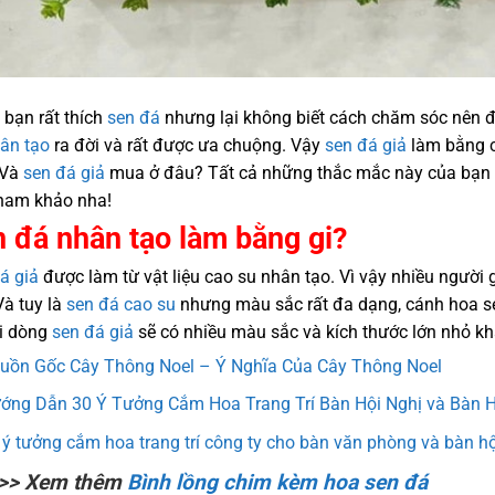
 bạn rất thích
sen đá
nhưng lại không biết cách chăm sóc nên để
ân tạo
ra đời và rất được ưa chuộng. Vậy
sen đá giả
làm bằng c
 Và
sen đá giả
mua ở đâu? Tất cả những thắc mắc này của bạn
ham khảo nha!
 đá nhân tạo làm bằng gi?
á giả
được làm từ vật liệu cao su nhân tạo. Vì vậy nhiều người 
Và tuy là
sen đá cao su
nhưng màu sắc rất đa dạng, cánh hoa s
i dòng
sen đá giả
sẽ có nhiều màu sắc và kích thước lớn nhỏ kh
uồn Gốc Cây Thông Noel – Ý Nghĩa Của Cây Thông Noel
ớng Dẫn 30 Ý Tưởng Cắm Hoa Trang Trí Bàn Hội Nghị và Bàn 
 ý tưởng cắm hoa trang trí công ty cho bàn văn phòng và bàn hộ
>> Xem thêm
Bình lồng chim kèm hoa sen đá