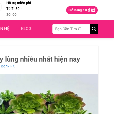
Hỗ trợ miễn phí
Từ:7h30 –
₫
Giỏ hàng /
0
20h00
Tìm
ÊN HỆ
BLOG
kiếm:
uy lùng nhiều nhất hiện nay
I
ĐOÀN HÀ