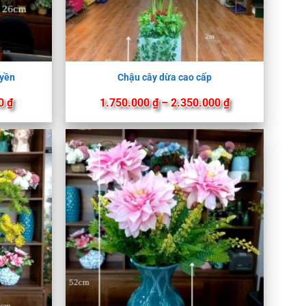
uyền
Chậu cây dừa cao cấp
Khoảng
Khoảng
00
₫
1.750.000
₫
–
2.350.000
₫
giá:
giá:
từ
từ
900.000 ₫
1.750.000 ₫
đến
đến
1.350.000 ₫
2.350.000 ₫