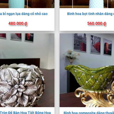
a bỉ ngạn lụa dáng cổ nhỏ cao
Bình hoa bọt tình nhân dáng
480.000
₫
560.000
₫
 Tròn Để Bàn Họa Tiết Bông Hoa
Bình hoa composite dáng thuyề