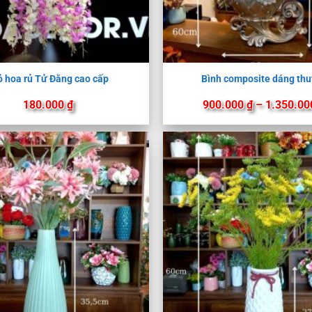
ỏ hoa rủ Tử Đằng cao cấp
Bình composite dáng th
180.000
₫
900.000
₫
–
1.350.0