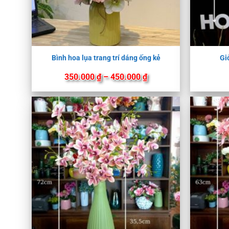
Bình hoa lụa trang trí dáng ống kẻ
Gi
Khoảng
350.000
₫
–
450.000
₫
giá:
từ
350.000 ₫
đến
450.000 ₫