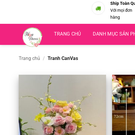
Bỏ
Ship Toàn Q
Với mọi đơn
qua
hàng
nội
dung
TRANG CHỦ
DANH MỤC SẢN 
Trang chủ
/
Tranh CanVas