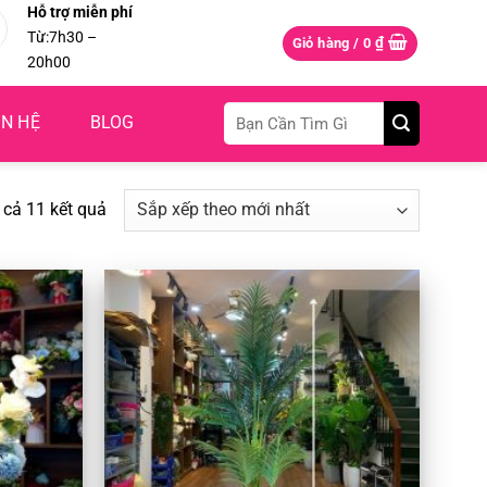
Hỗ trợ miễn phí
Từ:7h30 –
₫
Giỏ hàng /
0
20h00
Tìm
ÊN HỆ
BLOG
kiếm:
Đã
t cả 11 kết quả
sắp
xếp
theo
mới
nhất