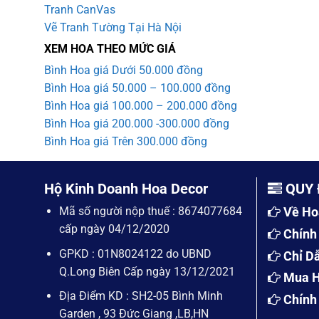
Tranh CanVas
Vẽ Tranh Tường Tại Hà Nội
XEM HOA THEO MỨC GIÁ
Bình Hoa giá Dưới 50.000 đồng
Bình Hoa giá 50.000 – 100.000 đồng
Bình Hoa giá 100.000 – 200.000 đồng
Bình Hoa giá 200.000 -300.000 đồng
Bình Hoa giá Trên 300.000 đồng
Hộ Kinh Doanh Hoa Decor
QUY 
Mã số người nộp thuế : 8674077684
Về Ho
cấp ngày 04/12/2020
Chính
GPKD : 01N8024122 do UBND
Chỉ D
Q.Long Biên Cấp ngày 13/12/2021
Mua H
Địa Điểm KD : SH2-05 Bình Minh
Chính
Garden , 93 Đức Giang ,LB,HN