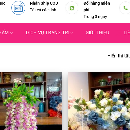
uốc
Nhận Ship COD
Đổi hàng miễn
Tất cả các tỉnh
phí
Trong 3 ngày
PHẨM
DỊCH VỤ TRANG TRÍ
GIỚI THIỆU
LI
Hiển thị tấ