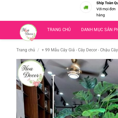
Bỏ
Ship Toàn Q
Với mọi đơn
qua
hàng
nội
dung
TRANG CHỦ
DANH MỤC SẢN 
Trang chủ
/
+ 99 Mẫu Cây Giả - Cây Decor - Chậu Cây