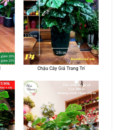
í
Chậu Cây Giả Trang Trí