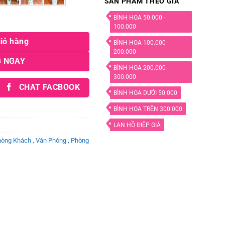
SẢN PHẨM THEO GIÁ
BÌNH HOA 50.000 -
m6 số lượng
100.000
iỏ hàng
BÌNH HOA 100.000 -
200.000
 NGAY
BÌNH HOA 200.000 -
300.000
CHAT FACBOOK
BÌNH HOA DƯỚI 50.000
BÌNH HOA TRÊN 300.000
LAN HỒ ĐIỆP GIẢ
hòng Khách , Văn Phòng , Phòng