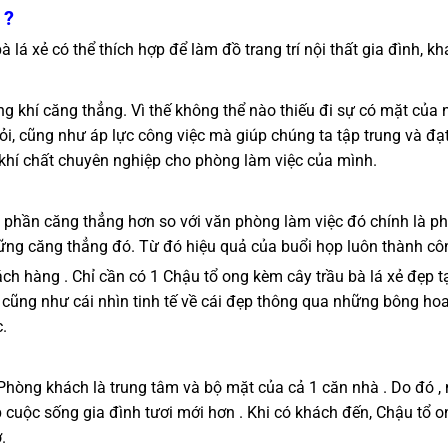
 ?
lá xẻ có thể thích hợp để làm đồ trang trí nội thất gia đình, k
ng khí căng thẳng. Vì thế không thể nào thiếu đi sự có mặt của
i, cũng như áp lực công việc mà giúp chúng ta tập trung và đạt
n khí chất chuyên nghiệp cho phòng làm việc của mình.
phần căng thẳng hơn so với văn phòng làm việc đó chính là ph
hững căng thẳng đó. Từ đó hiệu quả của buổi họp luôn thành c
ách hàng . Chỉ cần có 1 Chậu tổ ong kèm cây trầu bà lá xẻ đẹp 
 cũng như cái nhìn tinh tế về cái đẹp thông qua những bông hoa
c.
Phòng khách là trung tâm và bộ mặt của cả 1 căn nhà . Do đó , 
úp cuộc sống gia đình tươi mới hơn . Khi có khách đến, Chậu tổ 
.