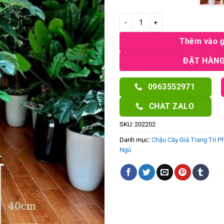
Cây Trầu Bà Lá Xẻ Giả Cao 1m-1
Thêm vào g
ĐẶT HÀNG
0963552971
CHAT ZALO
SKU:
202202
Danh mục:
Chậu Cây Giả Trang Trí P
Ngủ