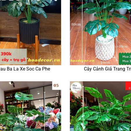
rau Ba La Xe Soc Ca Phe
Cây Cảnh Giả Trang Tr