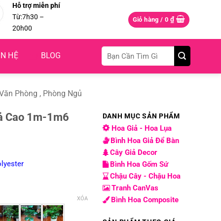
Hỗ trợ miễn phí
Từ:7h30 –
₫
Giỏ hàng /
0
20h00
Tìm
ÊN HỆ
BLOG
kiếm:
 Văn Phòng , Phòng Ngủ
iả Cao 1m-1m6
DANH MỤC SẢN PHẨM
Hoa Giả - Hoa Lụa
Bình Hoa Giả Để Bàn
g
Cây Giả Decor
olyester
Bình Hoa Gốm Sứ
00 ₫
Chậu Cây - Chậu Hoa
00 ₫
Tranh CanVas
XÓA
Bình Hoa Composite