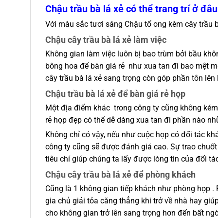
Chậu trầu bà lá xẻ có thể trang trí ở đâu
Với màu sắc tươi sáng Chậu tổ ong kèm cây trầu bà 
Chậu cây trầu bà lá xẻ làm việc
Không gian làm việc luôn bị bao trùm bởi bầu khô
bông hoa để bàn giá rẻ như xua tan đi bao mệt mỏ
cây trầu bà lá xẻ sang trọng còn góp phần tôn lê
Chậu trầu bà lá xẻ để bàn giá rẻ họp
Một địa điểm khác trong công ty cũng không kém 
rẻ họp đẹp có thể dễ dàng xua tan đi phần nào n
Không chỉ có vậy, nếu như cuộc họp có đối tác kh
công ty cũng sẽ được đánh giá cao. Sự trao chuốt
tiêu chí giúp chúng ta lấy được lòng tin của đối tá
Chậu cây trầu bà lá xẻ để phòng khách
Cũng là 1 không gian tiếp khách như phòng họp . 
gia chủ giải tỏa căng thẳng khi trở về nhà hay gi
cho không gian trở lên sang trọng hơn đến bất ngờ