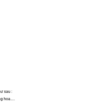
ư sau :
g hoa…..