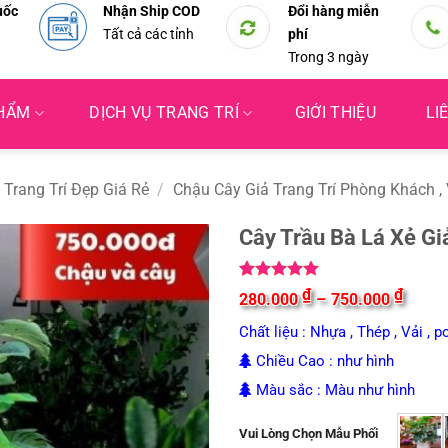
uốc
Nhận Ship COD
Đổi hàng miễn
Tất cả các tỉnh
phí
Trong 3 ngày
PHẨM
DỊCH VỤ TRANG TRÍ
GIỚI THIỆU
LI
 Trang Trí Đẹp Giá Rẻ
/
Chậu Cây Giả Trang Trí Phòng Khách ,
Cây Trầu Bà Lá Xẻ G
5
1
trên 5
Khoản
₫
₫
280.000
–
750.000
dựa trên
giá:
đánh giá
từ
Chất liệu : Nhựa , Thép , Vải , p
280.0
đến
Chiều Cao : như hình
750.0
Màu sắc : Màu như hình
Vui Lòng Chọn Mẫu Phối