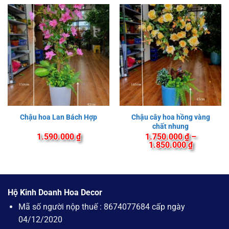
Chậu cây hoa hồng vàng
Chậu hoa Lan Bách Hợp
chất nhung
1.590.000
₫
1.750.000
₫
–
Khoảng
1.850.000
₫
giá:
từ
1.750.000
đến
1.850.000
Hộ Kinh Doanh Hoa Decor
Mã số người nộp thuế : 8674077684 cấp ngày
04/12/2020