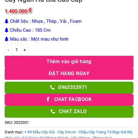
₫
1.400.000
Chất liệu : Nhựa , Thép , Vải , Foam
Chiều Cao : 185 Cm
Màu sắc : Một màu như hình
Cây Ngân Hà Giả Cao Cấp số lượng
Thêm vào giỏ hàng
ĐẶT HÀNG NGAY
0963552971
CHAT FACBOOK
CHAT ZALO
SKU:
2022031
Danh mục:
+ 99 Mẫu Cây Giả - Cây Decor - Chậu Cây Trang Trí Đẹp Giá Rẻ
,