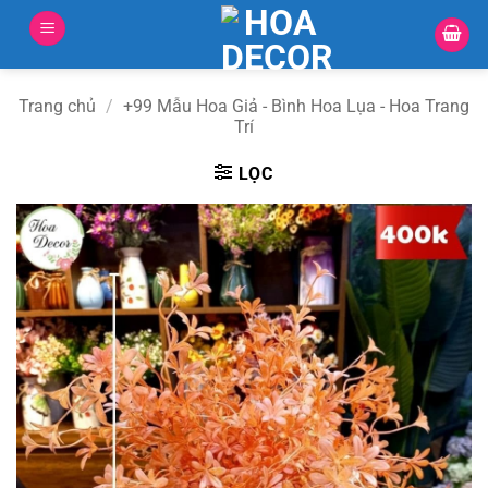
Bỏ
qua
nội
dung
Trang chủ
/
+99 Mẫu Hoa Giả - Bình Hoa Lụa - Hoa Trang
Trí
LỌC