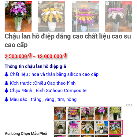
Chậu lan hồ điệp dáng cao chất liệu cao su
cao cấp
Khoảng
₫
₫
2.500.000
–
12.000.000
giá:
từ
Thông tin chậu lan hồ điệp giả
2.500.000 ₫
đến
Chất liệu : hoa và thân bằng silicon cao cấp
12.000.000 ₫
Kích thước :Chiều Cao theo hình
Chậu /Bình : Bình Sứ hoặc Composite
Màu sắc : trắng , vàng , tím, hồng
XÓA
Vui Lòng Chọn Mẫu Phối