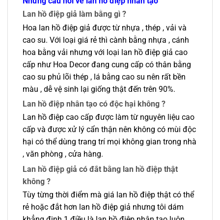
Những câu hỏi về lan hồ điệp nhân tạo
Lan hồ điệp giả làm bằng gì ?
Hoa lan hồ điệp giả được từ nhựa , thép , vải và
cao su. Với loại giá rẻ thì cành bằng nhựa , cánh
hoa bằng vải nhưng với loại lan hồ điệp giả cao
cấp như Hoa Decor đang cung cấp có thân bằng
cao su phủ lõi thép , lá bằng cao su nên rất bền
màu , dễ vệ sinh lại giống thật đến trên 90%.
Lan hồ điệp nhân tạo có độc hại không ?
Lan hồ điệp cao cấp được làm từ nguyên liệu cao
cấp và được xử lý cẩn thận nên không có mùi độc
hại có thể dùng trang trí mọi không gian trong nhà
, văn phòng , cửa hàng.
Lan hồ điệp giả có đắt bằng lan hồ điệp thật
không ?
Tùy từng thời điểm mà giá lan hồ điệp thật có thể
rẻ hoặc đắt hơn lan hồ điệp giả nhưng tôi dám
khẳng định 1 điều là lan hồ điệp nhân tạo luôn