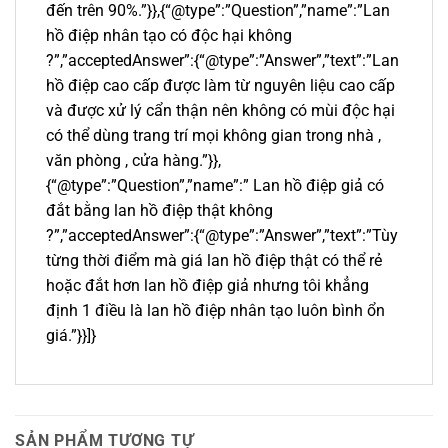
đến trên 90%.”}},{“@type”:”Question”,”name”:”Lan
hồ điệp nhân tạo có độc hại không
?”,”acceptedAnswer”:{“@type”:”Answer”,”text”:”Lan
hồ điệp cao cấp được làm từ nguyên liệu cao cấp
và được xử lý cẩn thận nên không có mùi độc hại
có thể dùng trang trí mọi không gian trong nhà ,
văn phòng , cửa hàng.”}},
{“@type”:”Question”,”name”:” Lan hồ điệp giả có
đắt bằng lan hồ điệp thật không
?”,”acceptedAnswer”:{“@type”:”Answer”,”text”:”Tùy
từng thời điểm mà giá lan hồ điệp thật có thể rẻ
hoặc đắt hơn lan hồ điệp giả nhưng tôi khẳng
định 1 điều là lan hồ điệp nhân tạo luôn bình ổn
giá.”}}]}
SẢN PHẨM TƯƠNG TỰ