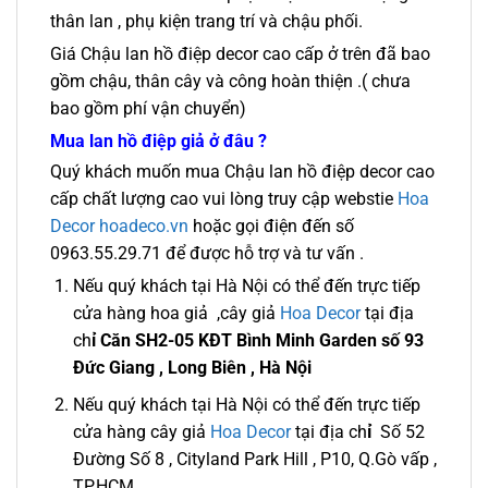
thân lan , phụ kiện trang trí và chậu phối.
Giá Chậu lan hồ điệp decor cao cấp ở trên đã bao
gồm chậu, thân cây và công hoàn thiện .( chưa
bao gồm phí vận chuyển)
Mua lan hồ điệp giả ở đâu ?
Quý khách muốn mua Chậu lan hồ điệp decor cao
cấp chất lượng cao vui lòng truy cập webstie
Hoa
Decor hoadeco.vn
hoặc gọi điện đến số
0963.55.29.71 để được hỗ trợ và tư vấn .
Nếu quý khách tại Hà Nội có thể đến trực tiếp
cửa hàng hoa giả ,cây giả
Hoa Decor
tại địa
ch
ỉ Căn SH2-05 KĐT Bình Minh Garden số 93
Đức Giang , Long Biên , Hà Nội
Nếu quý khách tại Hà Nội có thể đến trực tiếp
cửa hàng cây giả
Hoa Decor
tại địa ch
ỉ
Số 52
Đường Số 8 , Cityland Park Hill , P10, Q.Gò vấp ,
TP.HCM