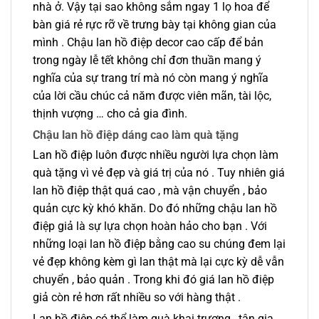
nhà ở. Vậy tại sao không sắm ngay 1 lọ hoa để
bàn giá rẻ rực rỡ về trưng bày tại không gian của
mình . Chậu lan hồ điệp decor cao cấp để bản
trong ngày lễ tết không chỉ đơn thuần mang ý
nghĩa của sự trang trí mà nó còn mang ý nghĩa
của lời cầu chúc cả năm được viên mãn, tài lộc,
thịnh vượng … cho cả gia đình.
Chậu lan hồ điệp dáng cao làm quà tặng
Lan hồ điệp luôn được nhiều người lựa chọn làm
quà tặng vì vẻ đẹp và giá trị của nó . Tuy nhiên giá
lan hồ điệp thật quá cao , mà vận chuyển , bảo
quản cực kỳ khó khăn. Do đó những chậu lan hồ
điệp giả là sự lựa chọn hoàn hảo cho bạn . Với
những loại lan hồ điệp bằng cao su chúng đem lại
vẻ đẹp không kèm gì lan thật mà lại cực kỳ dễ vẫn
chuyển , bảo quản . Trong khi đó giá lan hồ điệp
giả còn rẻ hơn rất nhiều so với hàng thật .
Lan hồ điệp có thể làm quà khai trương , tân gia ,