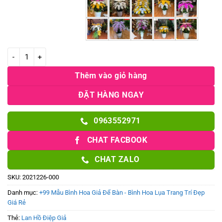
Chậu lan hồ điệp dáng cao chất liệu cao su cao cấp số lượng
Thêm vào giỏ hàng
ĐẶT HÀNG NGAY
0963552971
CHAT FACBOOK
CHAT ZALO
SKU:
2021226-000
Danh mục:
+99 Mẫu Bình Hoa Giả Để Bàn - Bình Hoa Lụa Trang Trí Đẹp
Giá Rẻ
Thẻ:
Lan Hồ Điệp Giả