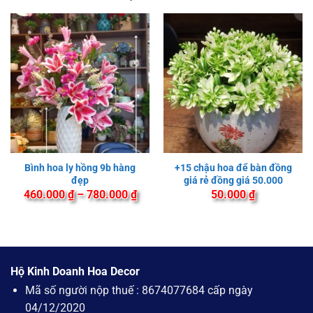
Bình hoa ly hồng 9b hàng
+15 chậu hoa để bàn đồng
đẹp
giá rẻ đồng giá 50.000
Khoảng
460.000
₫
–
780.000
₫
50.000
₫
giá:
từ
460.000 ₫
đến
780.000 ₫
Hộ Kinh Doanh Hoa Decor
Mã số người nộp thuế : 8674077684 cấp ngày
04/12/2020