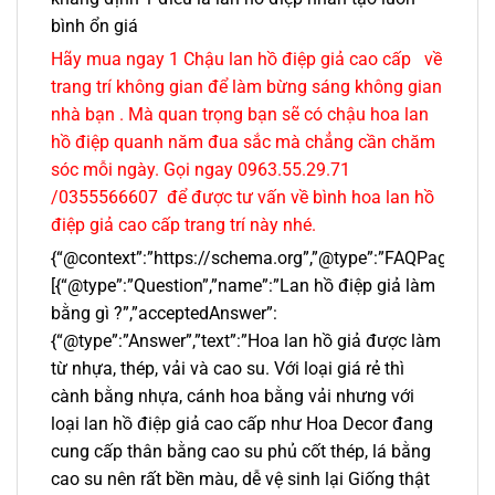
bình ổn giá
Hãy mua ngay 1 Chậu lan hồ điệp giả cao cấp về
trang trí không gian để làm bừng sáng không gian
nhà bạn . Mà quan trọng bạn sẽ có chậu hoa lan
hồ điệp quanh năm đua sắc mà chẳng cần chăm
sóc mỗi ngày. Gọi ngay 0963.55.29.71
/0355566607 để được tư vấn về bình hoa lan hồ
điệp giả cao cấp trang trí này nhé.
{“@context”:”https://schema.org”,”@type”:”FAQPage”,”mai
[{“@type”:”Question”,”name”:”Lan hồ điệp giả làm
bằng gì ?”,”acceptedAnswer”:
{“@type”:”Answer”,”text”:”Hoa lan hồ giả được làm
từ nhựa, thép, vải và cao su. Với loại giá rẻ thì
cành bằng nhựa, cánh hoa bằng vải nhưng với
loại lan hồ điệp giả cao cấp như Hoa Decor đang
cung cấp thân bằng cao su phủ cốt thép, lá bằng
cao su nên rất bền màu, dễ vệ sinh lại Giống thật