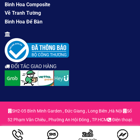
Bình Hoa Composite
Vẽ Tranh Tường
Bình Hoa Để Bàn
ĐỐI TÁC GIAO HÀNG
SH2-05 Bình Minh Garden , Đức Giang , Long Biên ,Hà Nội
Số
52 Phạm Văn Chiêu , Phường An Hội Đông , TP.HCM
Điện thoại:
0963.55.29.71 - 0963.55.29.71
Email:
hoadecordep@gmail.com
Chat zalo