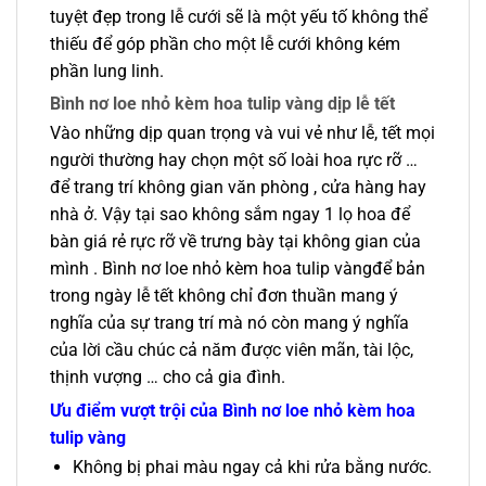
tuyệt đẹp trong lễ cưới sẽ là một yếu tố không thể
thiếu để góp phần cho một lễ cưới không kém
phần lung linh.
Bình nơ loe nhỏ kèm hoa tulip vàng dịp lễ tết
Vào những dịp quan trọng và vui vẻ như lễ, tết mọi
người thường hay chọn một số loài hoa rực rỡ …
để trang trí không gian văn phòng , cửa hàng hay
nhà ở. Vậy tại sao không sắm ngay 1 lọ hoa để
bàn giá rẻ rực rỡ về trưng bày tại không gian của
mình . Bình nơ loe nhỏ kèm hoa tulip vàngđể bản
trong ngày lễ tết không chỉ đơn thuần mang ý
nghĩa của sự trang trí mà nó còn mang ý nghĩa
của lời cầu chúc cả năm được viên mãn, tài lộc,
thịnh vượng … cho cả gia đình.
Ưu điểm vượt trội của Bình nơ loe nhỏ kèm hoa
tulip vàng
Không bị phai màu ngay cả khi rửa bằng nước.