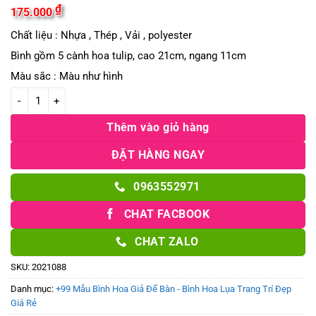
₫
175.000
Chất liệu : Nhựa , Thép , Vải , polyester
Bình gồm 5 cành hoa tulip, cao 21cm, ngang 11cm
Màu sắc : Màu như hình
Bình nơ loe nhỏ kèm hoa tulip vàng số lượng
Thêm vào giỏ hàng
ĐẶT HÀNG NGAY
0963552971
CHAT FACBOOK
CHAT ZALO
SKU:
2021088
Danh mục:
+99 Mẫu Bình Hoa Giả Để Bàn - Bình Hoa Lụa Trang Trí Đẹp
Giá Rẻ