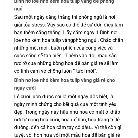
Bình nơ loe nhỏ kèm hoa tulip vàng để phòng
ngủ
Sau một ngày căng thẳng thì phòng ngủ là nơi
giải tỏa stress. Vậy sao có thể để sự đơn điệu làm
bạn thêm căng thẳng. Hãy sắm ngay 1 Bình nơ
loe nhỏ kèm hoa tulip vàngphòng ngủ . Chắc chắn
những mệt mỏi , buồn phiền của công việc và
cuộc sống sẽ tan biến . Thêm vào đó , màu sắc
rực rỡ của những bông hoa để bàn giá rẻ sẽ làm
có tình cảm vợ chồng luôn ” tươi mới”.
Bình nơ loe nhỏ kèm hoa tulip vàng giá rẻ cho
ngày cưới
Lễ cưới luôn được coi là một ngày đặc biệt, là
ngày minh chứng cho kết quả của một tình yêu
đẹp. Trong ngày này hầu như hoa có mặt ở khắp
nơi từ cổng hoa cưới, hoa để bàn, hoa trang trí lễ
đường, đến cả hoa cầm tay cô dâu… Vì thế còn gì
tuyệt vời hơn nữa với một mẫu hoa để bàn giá rẻ