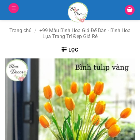
Bỏ
qua
nội
dung
Trang chủ
/
+99 Mẫu Bình Hoa Giả Để Bàn - Bình Hoa
Lụa Trang Trí Đẹp Giá Rẻ
LỌC