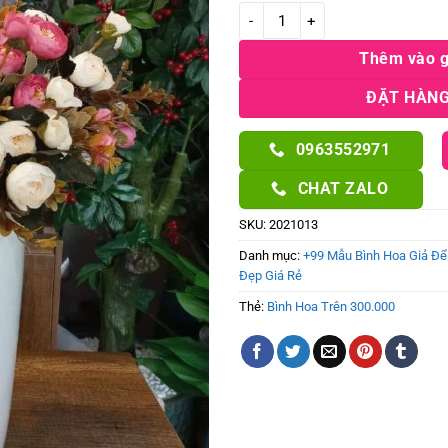
Chậu bom trắng kèm hoa trà (Cỡ 
Thêm vào g
ĐẶT HÀNG
0963552971
CHAT ZALO
SKU:
2021013
Danh mục:
+99 Mẫu Bình Hoa Giả Để 
Đẹp Giá Rẻ
Thẻ:
Bình Hoa Trên 300.000