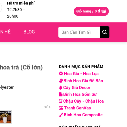
Hỗ trợ miễn phí
Từ:7h30 –
₫
Giỏ hàng /
0
20h00
Tìm
ÊN HỆ
BLOG
kiếm:
oa trà (Cỡ lớn)
DANH MỤC SẢN PHẨM
Hoa Giả - Hoa Lụa
Bình Hoa Giả Để Bàn
olyester
Cây Giả Decor
Bình Hoa Gốm Sứ
Chậu Cây - Chậu Hoa
XÓA
Tranh CanVas
Bình Hoa Composite