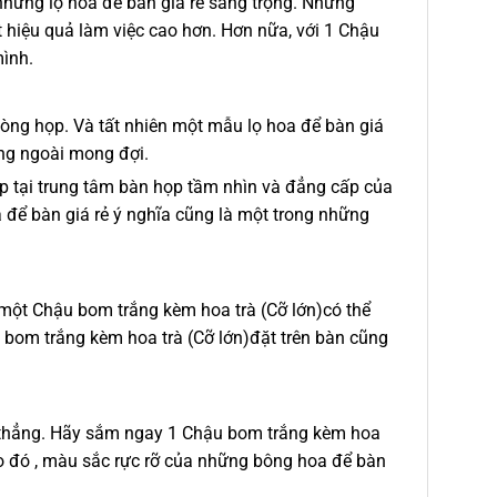
 những lọ hoa để bàn giá rẻ sang trọng. Những
 hiệu quả làm việc cao hơn. Hơn nữa, với 1 Chậu
mình.
òng họp. Và tất nhiên một mẫu lọ hoa để bàn giá
ông ngoài mong đợi.
ẹp tại trung tâm bàn họp tầm nhìn và đẳng cấp của
 để bàn giá rẻ ý nghĩa cũng là một trong những
 một Chậu bom trắng kèm hoa trà (Cỡ lớn)có thể
u bom trắng kèm hoa trà (Cỡ lớn)đặt trên bàn cũng
ng thẳng. Hãy sắm ngay 1 Chậu bom trắng kèm hoa
ào đó , màu sắc rực rỡ của những bông hoa để bàn