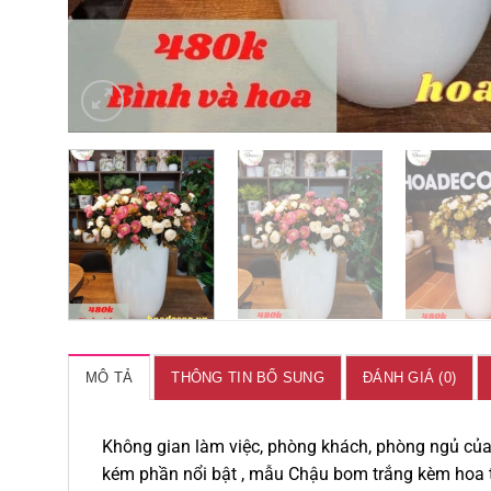
MÔ TẢ
THÔNG TIN BỔ SUNG
ĐÁNH GIÁ (0)
Không gian làm việc, phòng khách, phòng ngủ của
kém phần nổi bật , mẫu Chậu bom trắng kèm hoa t