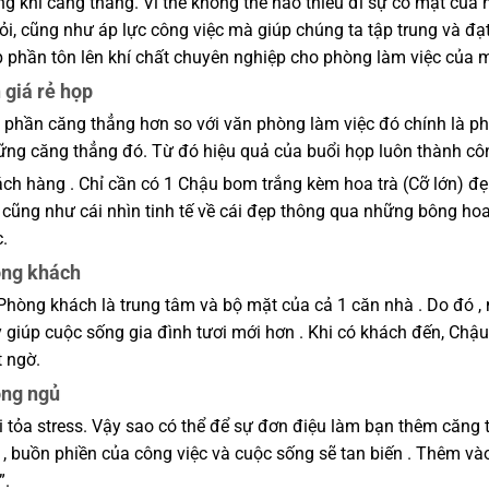
ng khí căng thẳng. Vì thế không thể nào thiếu đi sự có mặt của
i, cũng như áp lực công việc mà giúp chúng ta tập trung và đạt
 phần tôn lên khí chất chuyên nghiệp cho phòng làm việc của 
 giá rẻ họp
phần căng thẳng hơn so với văn phòng làm việc đó chính là ph
hững căng thẳng đó. Từ đó hiệu quả của buổi họp luôn thành c
ách hàng . Chỉ cần có 1 Chậu bom trắng kèm hoa trà (Cỡ lớn) đ
 cũng như cái nhìn tinh tế về cái đẹp thông qua những bông hoa
c.
òng khách
Phòng khách là trung tâm và bộ mặt của cả 1 căn nhà . Do đó ,
ay giúp cuộc sống gia đình tươi mới hơn . Khi có khách đến, Chậ
t ngờ.
òng ngủ
ải tỏa stress. Vậy sao có thể để sự đơn điệu làm bạn thêm că
, buồn phiền của công việc và cuộc sống sẽ tan biến . Thêm v
”.