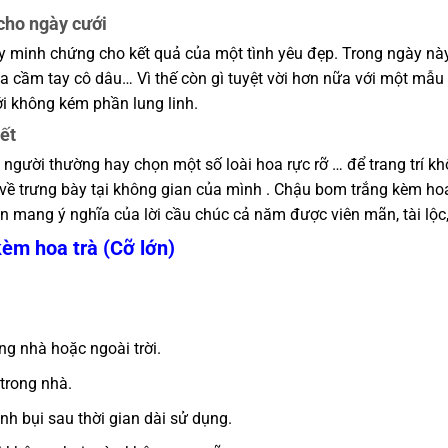
cho ngày cưới
gày minh chứng cho kết quả của một tình yêu đẹp. Trong ngày n
oa cầm tay cô dâu… Vì thế còn gì tuyệt vời hơn nữa với một mẫu 
ới không kém phần lung linh.
ết
i người thường hay chọn một số loài hoa rực rỡ … để trang trí k
về trưng bày tại không gian của mình . Chậu bom trắng kèm hoa 
n mang ý nghĩa của lời cầu chúc cả năm được viên mãn, tài lộc,
èm hoa trà (Cỡ lớn)
ong nhà hoặc ngoài trời.
trong nhà.
h bụi sau thời gian dài sử dụng.