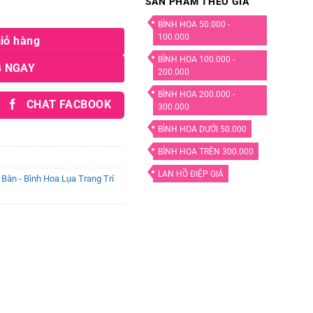
SẢN PHẨM THEO GIÁ
lớn) số lượng
BÌNH HOA 50.000 -
100.000
iỏ hàng
BÌNH HOA 100.000 -
 NGAY
200.000
BÌNH HOA 200.000 -
CHAT FACBOOK
300.000
BÌNH HOA DƯỚI 50.000
BÌNH HOA TRÊN 300.000
LAN HỒ ĐIỆP GIẢ
Bàn - Bình Hoa Lụa Trang Trí