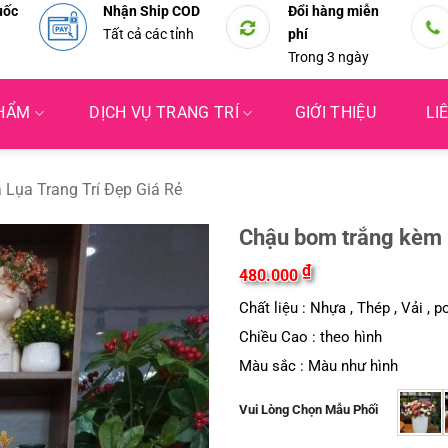
uốc
Nhận Ship COD
Đổi hàng miễn
Tất cả các tỉnh
phí
Trong 3 ngày
PHẨM
DỊCH VỤ TRANG TRÍ
GIỚI THIỆU
LI
 Lụa Trang Trí Đẹp Giá Rẻ
Chậu bom trắng kèm h
₫
480.000
Chất liệu : Nhựa , Thép , Vải , p
Chiều Cao : theo hình
Màu sắc : Màu như hình
Vui Lòng Chọn Mẫu Phối