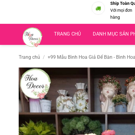
Bỏ
Ship Toàn Q
Với mọi đơn
qua
hàng
nội
dung
TRANG CHỦ
DANH MỤC SẢN 
Trang chủ
/
+99 Mẫu Bình Hoa Giả Để Bàn - Bình Hoa