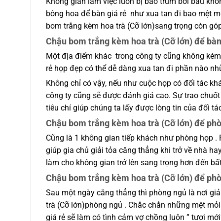
Không gian làm việc luôn bị bao trùm bởi bầu khô
bông hoa để bàn giá rẻ như xua tan đi bao mệt mỏ
bom trắng kèm hoa trà (Cỡ lớn)sang trọng còn góp
Chậu bom trắng kèm hoa trà (Cỡ lớn) để bàn
Một địa điểm khác trong công ty cũng không kém 
rẻ họp đẹp có thể dễ dàng xua tan đi phần nào n
Không chỉ có vậy, nếu như cuộc họp có đối tác kh
công ty cũng sẽ được đánh giá cao. Sự trao chuốt
tiêu chí giúp chúng ta lấy được lòng tin của đối tá
Chậu bom trắng kèm hoa trà (Cỡ lớn) để ph
Cũng là 1 không gian tiếp khách như phòng họp . 
giúp gia chủ giải tỏa căng thẳng khi trở về nhà h
làm cho không gian trở lên sang trọng hơn đến bấ
Chậu bom trắng kèm hoa trà (Cỡ lớn) để ph
Sau một ngày căng thẳng thì phòng ngủ là nơi gi
trà (Cỡ lớn)phòng ngủ . Chắc chắn những mệt mỏi 
giá rẻ sẽ làm có tình cảm vợ chồng luôn ” tươi mới