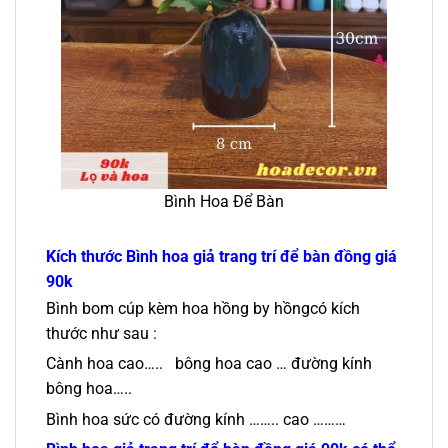
Bình Hoa Để Bàn
Kích thước
Bình hoa giả trang trí để bàn đồng giá
90k
Bình bom cúp kèm hoa hồng by hồngcó kích
thước như sau :
Cành hoa cao….. bông hoa cao … đường kính
bông hoa…..
Bình hoa sức có đường kính …….. cao ………