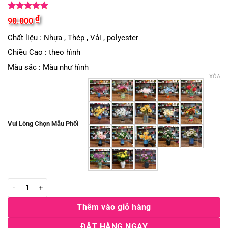
5
1
trên 5
₫
90.000
dựa trên
đánh giá
Chất liệu : Nhựa , Thép , Vải , polyester
Chiều Cao : theo hình
Màu sắc : Màu như hình
XÓA
Vui Lòng Chọn Mẫu Phối
+19 Bình hoa decor để bàn đồng giá 90k số lượng
Thêm vào giỏ hàng
ĐẶT HÀNG NGAY