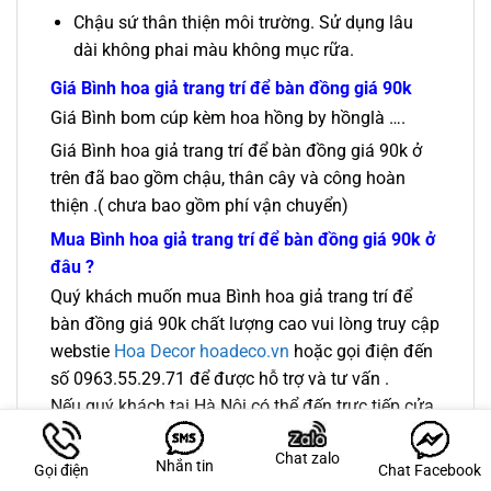
Chậu sứ thân thiện môi trường. Sử dụng lâu
dài không phai màu không mục rữa.
Giá
Bình hoa giả trang trí để bàn đồng giá 90k
Giá Bình bom cúp kèm hoa hồng by hồnglà ….
Giá Bình hoa giả trang trí để bàn đồng giá 90k ở
trên đã bao gồm chậu, thân cây và công hoàn
thiện .( chưa bao gồm phí vận chuyển)
Mua Bình hoa giả trang trí để bàn đồng giá 90k ở
đâu ?
Quý khách muốn mua Bình hoa giả trang trí để
bàn đồng giá 90k chất lượng cao vui lòng truy cập
webstie
Hoa Decor hoadeco.vn
hoặc gọi điện đến
số 0963.55.29.71 để được hỗ trợ và tư vấn .
Nếu quý khách tại Hà Nội có thể đến trực tiếp cửa
hàng cây giả
Hoa Decor
tại địa ch
ỉ Căn SH2-05
Chat zalo
KĐT Bình Minh Garden số 93 Đức Giang , Long
Nhắn tin
Gọi điện
Chat Facebook
Biên , Hà Nội