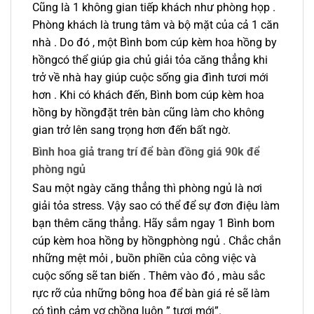
Cũng là 1 không gian tiếp khách như phòng họp .
Phòng khách là trung tâm và bộ mặt của cả 1 căn
nhà . Do đó , một Bình bom cúp kèm hoa hồng by
hồngcó thể giúp gia chủ giải tỏa căng thẳng khi
trở về nhà hay giúp cuộc sống gia đình tươi mới
hơn . Khi có khách đến, Bình bom cúp kèm hoa
hồng by hồngđặt trên bàn cũng làm cho không
gian trở lên sang trọng hơn đến bất ngờ.
Bình hoa giả trang trí để bàn đồng giá 90k để
phòng ngủ
Sau một ngày căng thẳng thì phòng ngủ là nơi
giải tỏa stress. Vậy sao có thể để sự đơn điệu làm
bạn thêm căng thẳng. Hãy sắm ngay 1 Bình bom
cúp kèm hoa hồng by hồngphòng ngủ . Chắc chắn
những mệt mỏi , buồn phiền của công việc và
cuộc sống sẽ tan biến . Thêm vào đó , màu sắc
rực rỡ của những bông hoa để bàn giá rẻ sẽ làm
có tình cảm vợ chồng luôn ” tươi mới”.