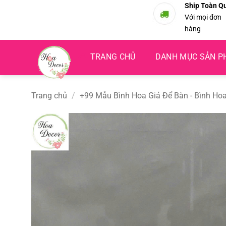
Bỏ
Ship Toàn Q
Với mọi đơn
qua
hàng
nội
dung
TRANG CHỦ
DANH MỤC SẢN 
Trang chủ
/
+99 Mẫu Bình Hoa Giả Để Bàn - Bình Hoa