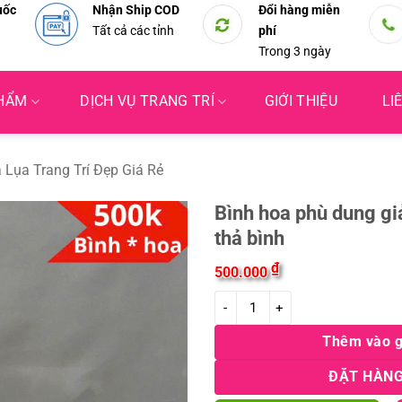
uốc
Nhận Ship COD
Đổi hàng miễn
Tất cả các tỉnh
phí
Trong 3 ngày
PHẨM
DỊCH VỤ TRANG TRÍ
GIỚI THIỆU
LI
 Lụa Trang Trí Đẹp Giá Rẻ
Bình hoa phù dung g
thả bình
₫
500.000
Bình hoa phù dung giả màu vàng 
Thêm vào g
ĐẶT HÀNG