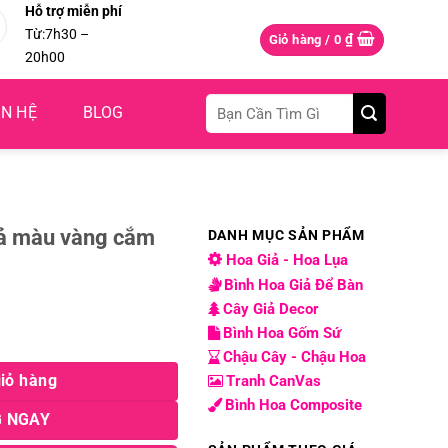
Hỗ trợ miễn phí
Từ:7h30 –
₫
Giỏ hàng /
0
20h00
Tìm
ÊN HỆ
BLOG
kiếm:
iả màu vàng cắm
DANH MỤC SẢN PHẨM
Hoa Giả - Hoa Lụa
Bình Hoa Giả Để Bàn
Cây Giả Decor
Bình Hoa Gốm Sứ
cắm thả bình số lượng
Chậu Cây - Chậu Hoa
iỏ hàng
Tranh CanVas
Bình Hoa Composite
 NGAY