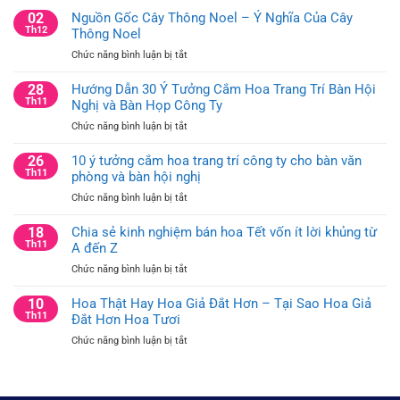
02
Nguồn Gốc Cây Thông Noel – Ý Nghĩa Của Cây
Th12
Thông Noel
ở
Chức năng bình luận bị tắt
Nguồn
Gốc
28
Hướng Dẫn 30 Ý Tưởng Cắm Hoa Trang Trí Bàn Hội
Cây
Th11
Nghị và Bàn Họp Công Ty
Thông
ở
Chức năng bình luận bị tắt
Noel
Hướng
–
Dẫn
26
10 ý tưởng cắm hoa trang trí công ty cho bàn văn
Ý
30
Th11
phòng và bàn hội nghị
Nghĩa
Ý
Của
ở
Chức năng bình luận bị tắt
Tưởng
Cây
10
Cắm
Thông
ý
18
Chia sẻ kinh nghiệm bán hoa Tết vốn ít lời khủng từ
Hoa
Noel
tưởng
Th11
A đến Z
Trang
cắm
Trí
ở
Chức năng bình luận bị tắt
hoa
Bàn
Chia
trang
Hội
sẻ
10
Hoa Thật Hay Hoa Giả Đắt Hơn – Tại Sao Hoa Giả
trí
Nghị
kinh
Th11
Đắt Hơn Hoa Tươi
công
và
nghiệm
ty
Bàn
ở
Chức năng bình luận bị tắt
bán
cho
Họp
Hoa
hoa
bàn
Công
Thật
Tết
văn
Ty
Hay
vốn
phòng