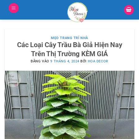
Bỏ
qua
nội
dung
MẸO TRANG TRÍ NHÀ
Các Loại Cây Trầu Bà Giả Hiện Nay
Trên Thị Trường KÈM GIÁ
ĐĂNG VÀO
9 THÁNG 4, 2024
BỞI
HOA DECOR