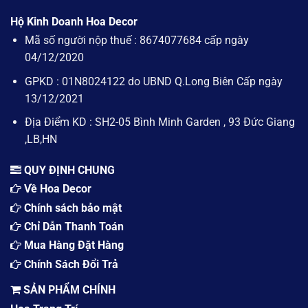
Hoa
ít
và
Giả
lời
bàn
Hộ Kinh Doanh Hoa Decor
Đắt
khủng
hội
Hơn
Mã số người nộp thuế : 8674077684 cấp ngày
từ
nghị
–
A
04/12/2020
Tại
đến
Sao
Z
GPKD : 01N8024122 do UBND Q.Long Biên Cấp ngày
Hoa
Giả
13/12/2021
Đắt
Hơn
Địa Điểm KD : SH2-05 Bình Minh Garden , 93 Đức Giang
Hoa
,LB,HN
Tươi
QUY ĐỊNH CHUNG
Về Hoa Decor
Chính sách bảo mật
Chỉ Dẫn Thanh Toán
Mua Hàng Đặt Hàng
Chính Sách Đổi Trả
SẢN PHẨM CHÍNH