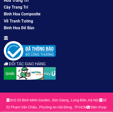
Hoa Trang Trí
Cây Trang Trí
Bình Hoa Composite
Vẽ Tranh Tường
Bình Hoa Để Bàn
ĐỐI TÁC GIAO HÀNG
SH2-05 Bình Minh Garden , Đức Giang , Long Biên ,Hà Nội
Số
52 Phạm Văn Chiêu , Phường An Hội Đông , TP.HCM
Điện thoại: