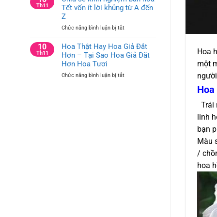
tưởng
Th11
Tết vốn ít lời khủng từ A đến
Trí
cắm
Bàn
Z
hoa
Hội
ở
Chức năng bình luận bị tắt
trang
Nghị
Chia
trí
và
sẻ
10
Hoa Thật Hay Hoa Giả Đắt
công
Bàn
Hoa h
kinh
Th11
Hơn – Tại Sao Hoa Giả Đắt
ty
Họp
nghiệm
cho
một m
Hơn Hoa Tươi
Công
bán
bàn
Ty
người
ở
Chức năng bình luận bị tắt
hoa
văn
Hoa
Tết
phòng
Hoa 
Thật
vốn
và
Hay
ít
bàn
Trái 
Hoa
lời
hội
linh 
Giả
khủng
nghị
Đắt
từ
bạn p
Hơn
A
Màu s
–
đến
Tại
Z
/ chồ
Sao
hoa h
Hoa
Giả
Đắt
Hơn
Hoa
Tươi