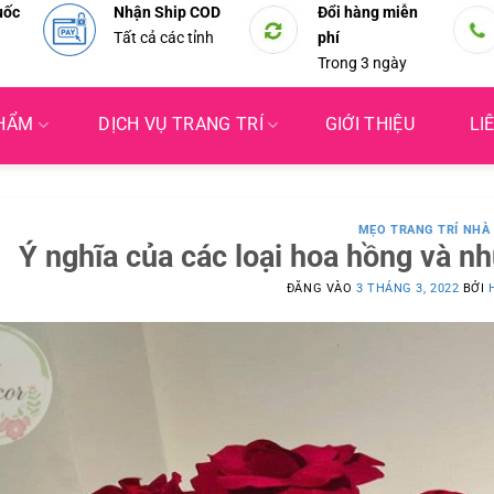
uốc
Nhận Ship COD
Đổi hàng miễn
Tất cả các tỉnh
phí
Trong 3 ngày
PHẨM
DỊCH VỤ TRANG TRÍ
GIỚI THIỆU
LI
MẸO TRANG TRÍ NHÀ
Ý nghĩa của các loại hoa hồng và n
ĐĂNG VÀO
3 THÁNG 3, 2022
BỞI