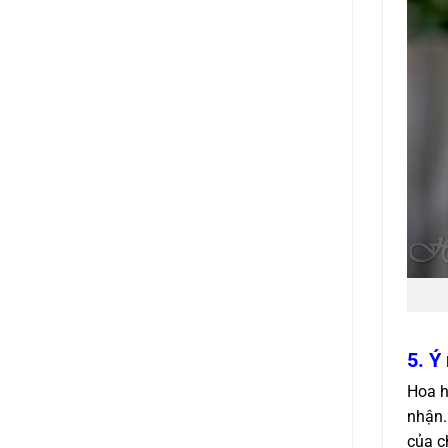
5. Ý
Hoa h
nhận.
của c