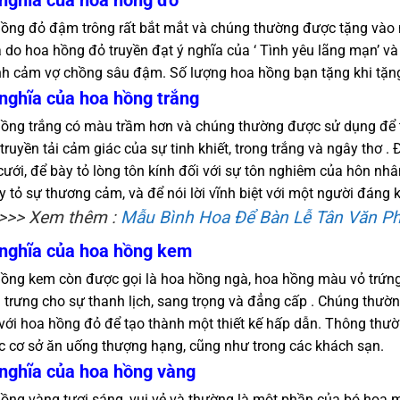
 nghĩa của hoa hồng đỏ
ồng đỏ đậm trông rất bắt mắt và chúng thường được tặng vào 
à do hoa hồng đỏ truyền đạt ý nghĩa của ‘ Tình yêu lãng mạn’ 
ình cảm vợ chồng sâu đậm. Số lượng hoa hồng bạn tặng khi tặng
 nghĩa của hoa hồng trắng
ồng trắng có màu trầm hơn và chúng thường được sử dụng để t
 truyền tải cảm giác của sự tinh khiết, trong trắng và ngây thơ 
ưới, để bày tỏ lòng tôn kính đối với sự tôn nghiêm của hôn nh
y tỏ sự thương cảm, và để nói lời vĩnh biệt với một người đáng k
>>> Xem thêm :
Mẫu Bình Hoa Để Bàn Lễ Tân Văn P
 nghĩa của hoa hồng kem
ồng kem còn được gọi là hoa hồng ngà, hoa hồng màu vỏ trứn
 trưng cho sự thanh lịch, sang trọng và đẳng cấp . Chúng thư
với hoa hồng đỏ để tạo thành một thiết kế hấp dẫn. Thông thư
ác cơ sở ăn uống thượng hạng, cũng như trong các khách sạn.
 nghĩa của hoa hồng vàng
ồng vàng tươi sáng, vui vẻ và thường là một phần của bó hoa 