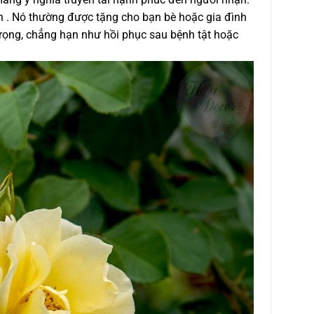
n . Nó thường được tặng cho bạn bè hoặc gia đình
rọng, chẳng hạn như hồi phục sau bệnh tật hoặc