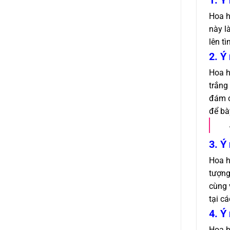
1. Ý
Hoa h
này l
lên t
2. Ý
Hoa h
trắng
đám c
để bà
3. Ý
Hoa h
tượng
cùng 
tại c
4. Ý
Hoa h