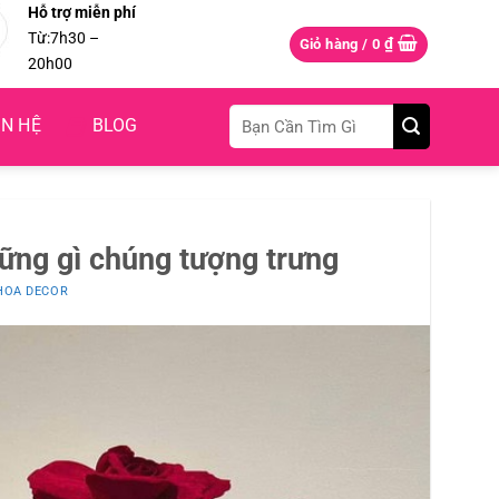
Hỗ trợ miễn phí
Từ:7h30 –
₫
Giỏ hàng /
0
20h00
Tìm
ÊN HỆ
BLOG
kiếm:
hững gì chúng tượng trưng
HOA DECOR