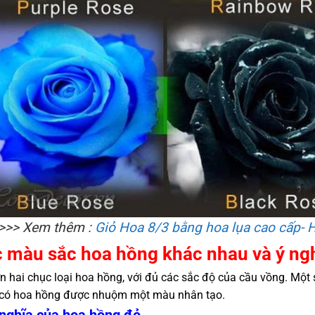
>>> Xem thêm :
Giỏ Hoa 8/3 bằng hoa lụa cao cấp- H
 màu sắc hoa hồng khác nhau và ý ng
n hai chục loại hoa hồng, với đủ các sắc độ của cầu vồng. Một 
có hoa hồng được nhuộm một màu nhân tạo.