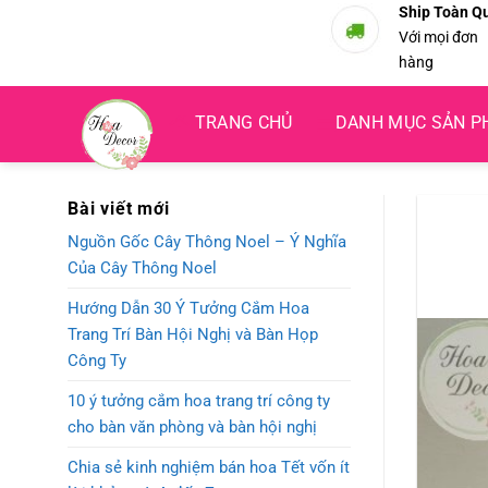
Bỏ
Ship Toàn Q
Với mọi đơn
qua
hàng
nội
dung
TRANG CHỦ
DANH MỤC SẢN 
Bài viết mới
Nguồn Gốc Cây Thông Noel – Ý Nghĩa
Của Cây Thông Noel
Hướng Dẫn 30 Ý Tưởng Cắm Hoa
Trang Trí Bàn Hội Nghị và Bàn Họp
Công Ty
10 ý tưởng cắm hoa trang trí công ty
cho bàn văn phòng và bàn hội nghị
Chia sẻ kinh nghiệm bán hoa Tết vốn ít