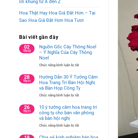
lời khủng từ A đến Z
Hoa Thật Hay Hoa Giả Đắt Hơn – Tại
Sao Hoa Giả Đắt Hơn Hoa Tươi
Bài viết gần đây
02
Nguồn Gốc Cây Thông Noel
Th12
– Ý Nghĩa Của Cây Thông
Noel
ở
Chức năng bình luận bị tắt
Nguồn
Gốc
28
Hướng Dẫn 30 Ý Tưởng Cắm
Cây
Th11
Hoa Trang Trí Bàn Hội Nghị
Thông
và Bàn Họp Công Ty
Noel
ở
Chức năng bình luận bị tắt
–
Hướng
Ý
Dẫn
26
10 ý tưởng cắm hoa trang trí
Nghĩa
30
Th11
công ty cho bàn văn phòng
Của
Ý
Cây
và bàn hội nghị
Tưởng
Thông
ở
Chức năng bình luận bị tắt
Cắm
Noel
10
Hoa
ý
18
Chia sẻ kinh nghiệm bán hoa
Trang