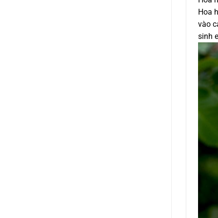
Hoa h
vào c
sinh 