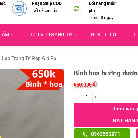
uốc
Nhận Ship COD
Đổi hàng miễn
Tất cả các tỉnh
phí
Trong 3 ngày
PHẨM
DỊCH VỤ TRANG TRÍ
GIỚI THIỆU
LI
 Lụa Trang Trí Đẹp Giá Rẻ
Bình hoa hướng dươn
₫
650.000
Bình hoa hướng dương giả cao cấ
Thêm vào g
ĐẶT HÀNG
0963552971