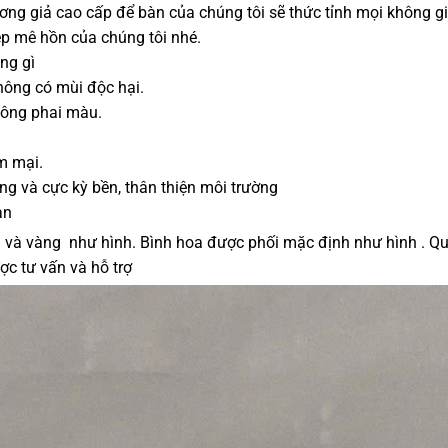
ng giả cao cấp để bàn của chúng tôi sẽ thức tỉnh mọi không 
p mê hồn của chúng tôi nhé.
ng gì
hông có mùi độc hại.
hông phai màu.
m mại.
ng và cực kỳ bền, thân thiện môi trường
àn
m và vàng như hình. Bình hoa được phối mặc định như hình . Q
ợc tư vấn và hỗ trợ