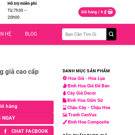
Hỗ trợ miễn phí
Từ:7h30 –
₫
Giỏ hàng /
0
20h00
Tìm
ÊN HỆ
BLOG
kiếm:
g giả cao cấp
DANH MỤC SẢN PHẨM
Hoa Giả - Hoa Lụa
Bình Hoa Giả Để Bàn
p số lượng
Cây Giả Decor
Bình Hoa Gốm Sứ
iỏ hàng
Chậu Cây - Chậu Hoa
Tranh CanVas
 NGAY
Bình Hoa Composite
CHAT FACBOOK