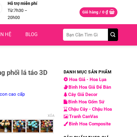
Hỗ trợ miễn phí
Từ:7h30 –
₫
Giỏ hàng /
0
20h00
Tìm
ÊN HỆ
BLOG
kiếm:
g phối lá táo 3D
DANH MỤC SẢN PHẨM
Hoa Giả - Hoa Lụa
g
Bình Hoa Giả Để Bàn
licon cao cấp
Cây Giả Decor
00 ₫
Bình Hoa Gốm Sứ
00 ₫
Chậu Cây - Chậu Hoa
XÓA
Tranh CanVas
Bình Hoa Composite