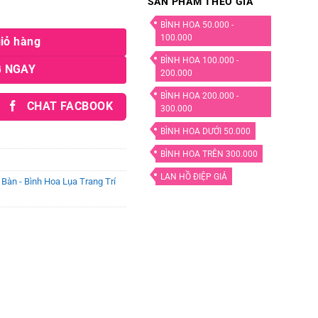
SẢN PHẨM THEO GIÁ
áo 3D số lượng
BÌNH HOA 50.000 -
100.000
iỏ hàng
BÌNH HOA 100.000 -
 NGAY
200.000
BÌNH HOA 200.000 -
CHAT FACBOOK
300.000
BÌNH HOA DƯỚI 50.000
BÌNH HOA TRÊN 300.000
LAN HỒ ĐIỆP GIẢ
Bàn - Bình Hoa Lụa Trang Trí