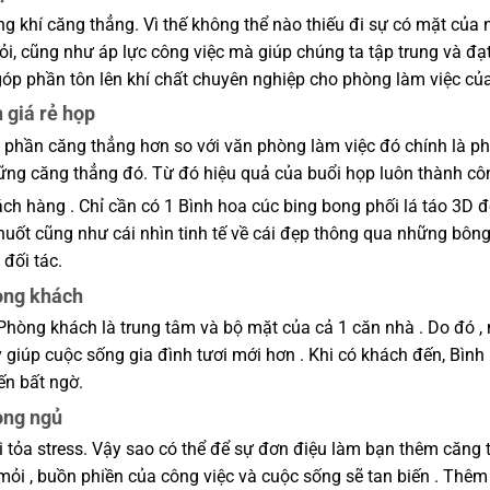
ng khí căng thẳng. Vì thế không thể nào thiếu đi sự có mặt của
i, cũng như áp lực công việc mà giúp chúng ta tập trung và đạt
góp phần tôn lên khí chất chuyên nghiệp cho phòng làm việc củ
 giá rẻ họp
phần căng thẳng hơn so với văn phòng làm việc đó chính là ph
hững căng thẳng đó. Từ đó hiệu quả của buổi họp luôn thành c
ách hàng . Chỉ cần có 1 Bình hoa cúc bing bong phối lá táo 3D 
huốt cũng như cái nhìn tinh tế về cái đẹp thông qua những bông
 đối tác.
hòng khách
Phòng khách là trung tâm và bộ mặt của cả 1 căn nhà . Do đó , 
y giúp cuộc sống gia đình tươi mới hơn . Khi có khách đến, Bình
ến bất ngờ.
hòng ngủ
i tỏa stress. Vậy sao có thể để sự đơn điệu làm bạn thêm căng
ỏi , buồn phiền của công việc và cuộc sống sẽ tan biến . Thê