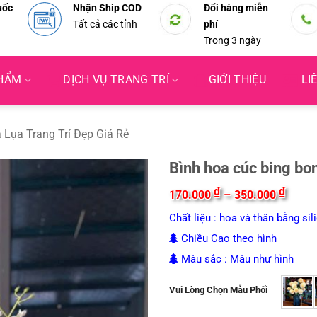
uốc
Nhận Ship COD
Đổi hàng miễn
Tất cả các tỉnh
phí
Trong 3 ngày
PHẨM
DỊCH VỤ TRANG TRÍ
GIỚI THIỆU
LI
 Lụa Trang Trí Đẹp Giá Rẻ
Bình hoa cúc bing bon
Khoản
₫
₫
170.000
–
350.000
giá:
từ
Chất liệu : hoa và thân bằng si
170.0
đến
Chiều Cao theo hình
350.0
Màu sắc : Màu như hình
Vui Lòng Chọn Mẫu Phối