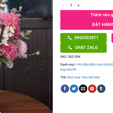
Bình hoa cúc bing bong phối lá t
Thêm vào g
ĐẶT HÀNG
0963552971
CHAT ZALO
SKU:
2021204
Danh mục:
+99 Mẫu Bình Hoa Giả Để 
Đẹp Giá Rẻ
Thẻ:
Bình Hoa Trên 300.000