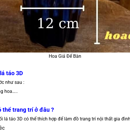
Hoa Giả Để Bàn
lá táo 3D
ớc như sau :
g hoa…..
 thể trang trí ở đâu ?
lá táo 3D có thể thích hợp để làm đồ trang trí nội thất gia đìn
ệc