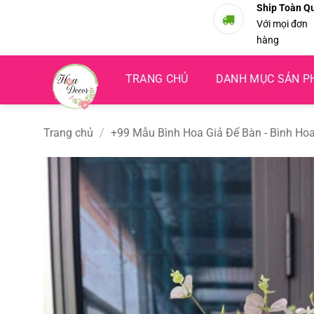
Bỏ
Ship Toàn Q
Với mọi đơn
qua
hàng
nội
dung
TRANG CHỦ
DANH MỤC SẢN 
Trang chủ
/
+99 Mẫu Bình Hoa Giả Để Bàn - Bình Hoa