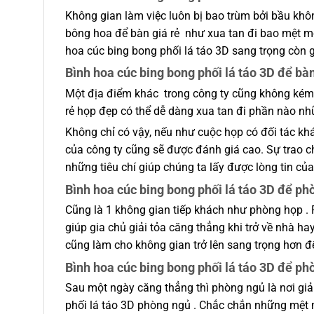
Không gian làm việc luôn bị bao trùm bởi bầu khô
bông hoa để bàn giá rẻ như xua tan đi bao mệt mỏ
hoa cúc bing bong phối lá táo 3D sang trọng còn 
Bình hoa cúc bing bong phối lá táo 3D để bàn
Một địa điểm khác trong công ty cũng không kém 
rẻ họp đẹp có thể dễ dàng xua tan đi phần nào n
Không chỉ có vậy, nếu như cuộc họp có đối tác kh
của công ty cũng sẽ được đánh giá cao. Sự trao c
những tiêu chí giúp chúng ta lấy được lòng tin của
Bình hoa cúc bing bong phối lá táo 3D để p
Cũng là 1 không gian tiếp khách như phòng họp . 
giúp gia chủ giải tỏa căng thẳng khi trở về nhà ha
cũng làm cho không gian trở lên sang trọng hơn đ
Bình hoa cúc bing bong phối lá táo 3D để p
Sau một ngày căng thẳng thì phòng ngủ là nơi giả
phối lá táo 3D phòng ngủ . Chắc chắn những mệt m