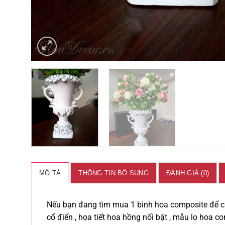
MÔ TẢ
THÔNG TIN BỔ SUNG
ĐÁNH GIÁ (0)
Nếu bạn đang tìm mua 1 bình hoa composite để cắ
cổ điển , họa tiết hoa hồng nổi bật , mẫu lọ hoa c