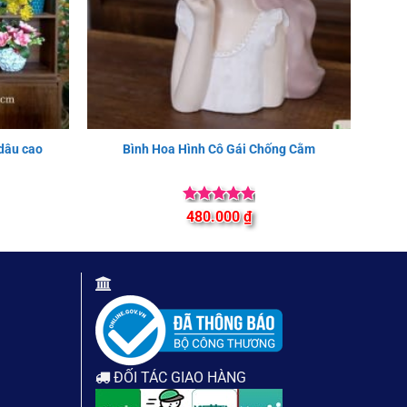
Bình
 dâu cao
Bình Hoa Hình Cô Gái Chống Cằm
Được xếp
480.000
₫
hạng
5
5
sao
ĐỐI TÁC GIAO HÀNG