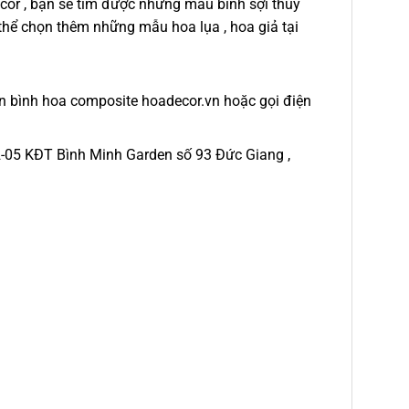
or , bạn sẽ tìm được những mẫu bình sợi thủy
 thể chọn thêm những mẫu hoa lụa , hoa giả tại
n bình hoa composite hoadecor.vn hoặc gọi điện
H2-05 KĐT Bình Minh Garden số 93 Đức Giang ,