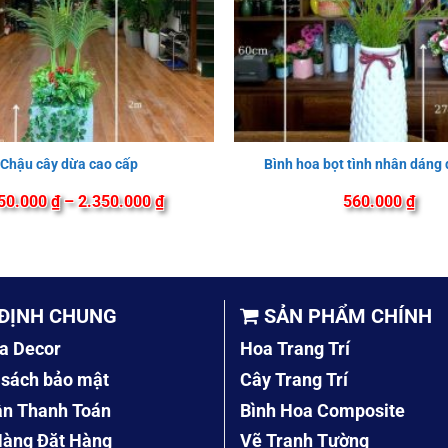
Chậu cây dừa cao cấp
Bình hoa bọt tình nhân dáng
Khoảng
50.000
₫
–
2.350.000
₫
560.000
₫
giá:
từ
1.750.000 ₫
đến
2.350.000 ₫
ĐỊNH CHUNG
SẢN PHẨM CHÍNH
a Decor
Hoa Trang Trí
 sách bảo mật
Cây Trang Trí
ẫn Thanh Toán
Bình Hoa Composite
àng Đặt Hàng
Vẽ Tranh Tường