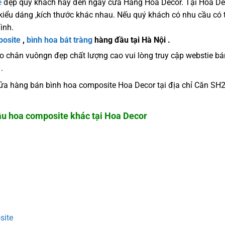
e
đẹp quý khách hãy đến ngay cửa Hàng Hoa Decor. Tại Hoa Dec
, kiểu dáng ,kích thước khác nhau. Nếu quý khách có nhu cầu có
ình.
posite
,
bình hoa bát tràng
hàng đầu tại Hà Nội .
chân vuôngn đẹp chất lượng cao vui lòng truy cập webstie bá
.
 cửa hàng bán bình hoa composite Hoa Decor tại địa chỉ Căn S
u hoa composite khác tại Hoa Decor
site