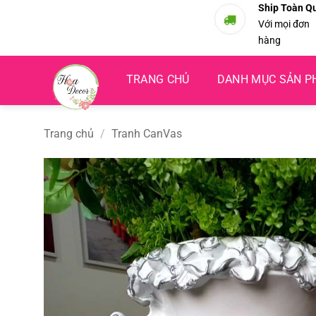
Bỏ
Ship Toàn Q
Với mọi đơn
qua
hàng
nội
dung
TRANG CHỦ
DANH MỤC SẢN 
Trang chủ
/
Tranh CanVas