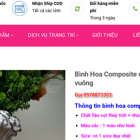
uốc
Nhận Ship COD
Đổi hàng miễn
Tất cả các tỉnh
phí
Trong 3 ngày
PHẨM
DỊCH VỤ TRANG TRÍ
GIỚI THIỆU
LI
Bình Hoa Composite 
vuông
Gọi 0978873303
Thông tin bình hoa com
Chất liệu sợi thủy tinh + nhự
Màu sắc : 1 màu như hình
Size: có 1 size duy nhất