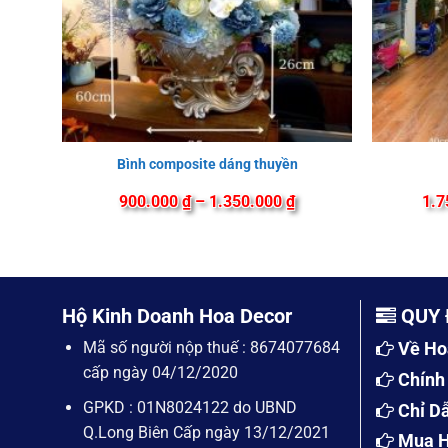
Bình composite dáng thuyền
Khoảng
900.000
₫
–
1.350.000
₫
1.7
giá:
từ
900.000 ₫
đến
1.350.000 ₫
Hộ Kinh Doanh Hoa Decor
QUY 
Mã số người nộp thuế : 8674077684
Về Ho
cấp ngày 04/12/2020
Chính
GPKD : 01N8024122 do UBND
Chỉ D
Q.Long Biên Cấp ngày 13/12/2021
Mua H