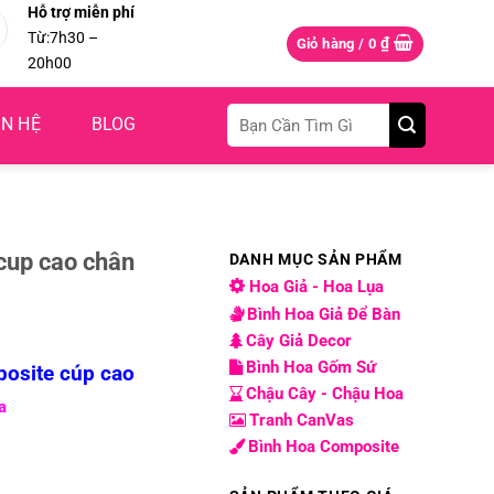
Hỗ trợ miễn phí
Từ:7h30 –
₫
Giỏ hàng /
0
20h00
Tìm
ÊN HỆ
BLOG
kiếm:
cup cao chân
DANH MỤC SẢN PHẨM
Hoa Giả - Hoa Lụa
Bình Hoa Giả Để Bàn
Cây Giả Decor
Bình Hoa Gốm Sứ
posite cúp cao
Chậu Cây - Chậu Hoa
a
Tranh CanVas
Bình Hoa Composite