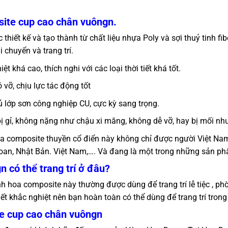
ite cup cao chân vuôngn.
thiết kế và tạo thành từ chất liệu nhựa Poly và sợi thuỷ tinh f
i chuyển và trang trí.
 khá cao, thích nghi với các loại thời tiết khá tốt.
 vỡ, chịu lực tác động tốt
lớp sơn công nghiệp CU, cực kỳ sang trọng.
bị gỉ, không nặng như chậu xi măng, không dễ vỡ, hay bị mối n
hoa composite thuyền cổ điển này không chỉ được người Việt 
 Loan, Nhật Bản. Việt Nam,…. Và đang là một trong những sản p
 có thể trang trí ở đâu?
bình hoa composite này thường được dùng để trang trí lễ tiệc , ph
 tiết khắc nghiệt nên bạn hoàn toàn có thể dùng để trang trí tron
te cup cao chân vuôngn