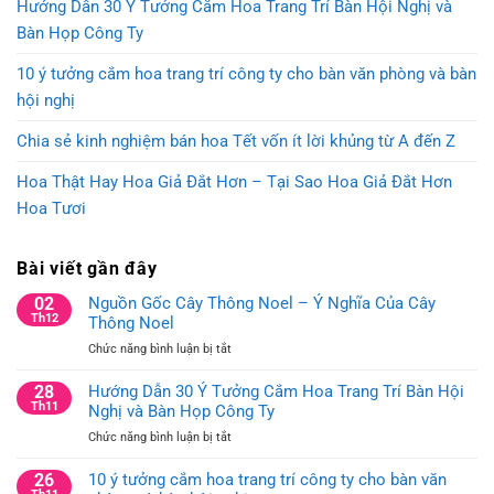
Hướng Dẫn 30 Ý Tưởng Cắm Hoa Trang Trí Bàn Hội Nghị và
Bàn Họp Công Ty
10 ý tưởng cắm hoa trang trí công ty cho bàn văn phòng và bàn
hội nghị
Chia sẻ kinh nghiệm bán hoa Tết vốn ít lời khủng từ A đến Z
Hoa Thật Hay Hoa Giả Đắt Hơn – Tại Sao Hoa Giả Đắt Hơn
Hoa Tươi
Bài viết gần đây
02
Nguồn Gốc Cây Thông Noel – Ý Nghĩa Của Cây
Th12
Thông Noel
ở
Chức năng bình luận bị tắt
Nguồn
Gốc
28
Hướng Dẫn 30 Ý Tưởng Cắm Hoa Trang Trí Bàn Hội
Cây
Th11
Nghị và Bàn Họp Công Ty
Thông
ở
Chức năng bình luận bị tắt
Noel
Hướng
–
Dẫn
26
10 ý tưởng cắm hoa trang trí công ty cho bàn văn
Ý
30