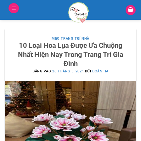
Bỏ
qua
nội
dung
MẸO TRANG TRÍ NHÀ
10 Loại Hoa Lụa Được Ưa Chuộng
Nhất Hiện Nay Trong Trang Trí Gia
Đình
ĐĂNG VÀO
28 THÁNG 5, 2021
BỞI
ĐOÀN HÀ