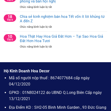
Th11
phòng và bàn hội nghị
Nghĩa
Ý
Của
ở
Chức năng bình luận bị tắt
Tưởng
Cây
10
Cắm
Thông
ý
18
Chia sẻ kinh nghiệm bán hoa Tết vốn ít lời khủng từ
Hoa
Noel
tưởng
Th11
A đến Z
Trang
cắm
Trí
ở
Chức năng bình luận bị tắt
hoa
Bàn
Chia
trang
Hội
sẻ
10
Hoa Thật Hay Hoa Giả Đắt Hơn – Tại Sao Hoa Giả
trí
Nghị
kinh
Th11
Đắt Hơn Hoa Tươi
công
và
nghiệm
ty
Bàn
ở
Chức năng bình luận bị tắt
bán
cho
Họp
Hoa
hoa
bàn
Công
Thật
Tết
văn
Ty
Hay
vốn
phòng
Hoa
ít
và
Giả
lời
bàn
Hộ Kinh Doanh Hoa Decor
Đắt
khủng
hội
Hơn
Mã số người nộp thuế : 8674077684 cấp ngày
từ
nghị
–
A
04/12/2020
Tại
đến
Sao
Z
GPKD : 01N8024122 do UBND Q.Long Biên Cấp ngày
Hoa
Giả
13/12/2021
Đắt
Hơn
Địa Điểm KD : SH2-05 Bình Minh Garden , 93 Đức Giang
Hoa