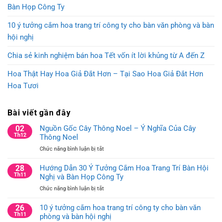
Bàn Họp Công Ty
10 ý tưởng cắm hoa trang trí công ty cho bàn văn phòng và bàn
hội nghị
Chia sẻ kinh nghiệm bán hoa Tết vốn ít lời khủng từ A đến Z
Hoa Thật Hay Hoa Giả Đắt Hơn – Tại Sao Hoa Giả Đắt Hơn
Hoa Tươi
Bài viết gần đây
02
Nguồn Gốc Cây Thông Noel – Ý Nghĩa Của Cây
Th12
Thông Noel
ở
Chức năng bình luận bị tắt
Nguồn
Gốc
28
Hướng Dẫn 30 Ý Tưởng Cắm Hoa Trang Trí Bàn Hội
Cây
Th11
Nghị và Bàn Họp Công Ty
Thông
ở
Chức năng bình luận bị tắt
Noel
Hướng
–
Dẫn
26
10 ý tưởng cắm hoa trang trí công ty cho bàn văn
Ý
30
Th11
phòng và bàn hội nghị
Nghĩa
Ý