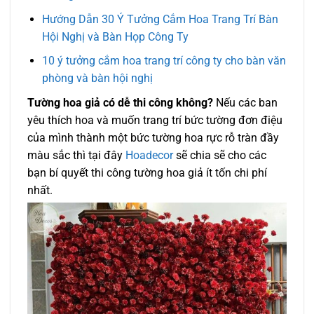
Hướng Dẫn 30 Ý Tưởng Cắm Hoa Trang Trí Bàn
Hội Nghị và Bàn Họp Công Ty
10 ý tưởng cắm hoa trang trí công ty cho bàn văn
phòng và bàn hội nghị
Tường hoa giả có dễ thi công không?
Nếu các ban
yêu thích hoa và muốn trang trí bức tường đơn điệu
của mình thành một bức tường hoa rực rỗ tràn đầy
màu sắc thì tại đây
Hoadecor
sẽ chia sẽ cho các
bạn bí quyết thi công tường hoa giả ít tốn chi phí
nhất.