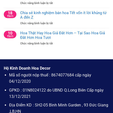
Của
ở
Chức năng bình luận bị tắt
Tưởng
Cây
10
Cắm
Thông
ý
18
Chia sẻ kinh nghiệm bán hoa Tết vốn ít lời khủng từ
Hoa
Noel
tưởng
Th11
A đến Z
Trang
cắm
Trí
ở
Chức năng bình luận bị tắt
hoa
Bàn
Chia
trang
Hội
sẻ
10
Hoa Thật Hay Hoa Giả Đắt Hơn – Tại Sao Hoa Giả
trí
Nghị
kinh
Th11
Đắt Hơn Hoa Tươi
công
và
nghiệm
ty
Bàn
ở
Chức năng bình luận bị tắt
bán
cho
Họp
Hoa
hoa
bàn
Công
Thật
Tết
văn
Ty
Hay
vốn
phòng
Hoa
ít
và
Giả
lời
bàn
Hộ Kinh Doanh Hoa Decor
Đắt
khủng
hội
Hơn
Mã số người nộp thuế : 8674077684 cấp ngày
từ
nghị
–
A
04/12/2020
Tại
đến
Sao
Z
GPKD : 01N8024122 do UBND Q.Long Biên Cấp ngày
Hoa
Giả
13/12/2021
Đắt
Hơn
Địa Điểm KD : SH2-05 Bình Minh Garden , 93 Đức Giang
Hoa
,LB,HN
Tươi