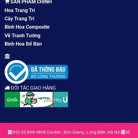
SẢN PHẨM CHÍNH
Hoa Trang Trí
Cây Trang Trí
Bình Hoa Composite
Vẽ Tranh Tường
Bình Hoa Để Bàn
ĐỐI TÁC GIAO HÀNG
SH2-05 Bình Minh Garden , Đức Giang , Long Biên ,Hà Nội
Số