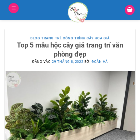
Bỏ
qua
nội
dung
BLOG TRANG TRÍ
,
CÔNG TRÌNH CÂY HOA GIẢ
Top 5 mẫu hộc cây giả trang trí văn
phòng đẹp
ĐĂNG VÀO
29 THÁNG 8, 2022
BỞI
ĐOÀN HÀ