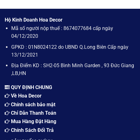
Tết
văn
Ty
Hay
vốn
phòng
Hoa
ít
và
Giả
lời
bàn
Hộ Kinh Doanh Hoa Decor
Đắt
khủng
hội
Hơn
Mã số người nộp thuế : 8674077684 cấp ngày
từ
nghị
–
A
04/12/2020
Tại
đến
Sao
Z
GPKD : 01N8024122 do UBND Q.Long Biên Cấp ngày
Hoa
Giả
13/12/2021
Đắt
Hơn
Địa Điểm KD : SH2-05 Bình Minh Garden , 93 Đức Giang
Hoa
,LB,HN
Tươi
QUY ĐỊNH CHUNG
Về Hoa Decor
Chính sách bảo mật
Chỉ Dẫn Thanh Toán
Mua Hàng Đặt Hàng
Chính Sách Đổi Trả