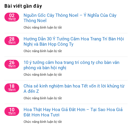
Bài viết gần đây
02
Nguồn Gốc Cây Thông Noel – Ý Nghĩa Của Cây
Th12
Thông Noel
ở
Chức năng bình luận bị tắt
Nguồn
Gốc
28
Hướng Dẫn 30 Ý Tưởng Cắm Hoa Trang Trí Bàn Hội
Cây
Th11
Nghị và Bàn Họp Công Ty
Thông
ở
Chức năng bình luận bị tắt
Noel
Hướng
–
Dẫn
26
10 ý tưởng cắm hoa trang trí công ty cho bàn văn
Ý
30
Th11
phòng và bàn hội nghị
Nghĩa
Ý
Của
ở
Chức năng bình luận bị tắt
Tưởng
Cây
10
Cắm
Thông
ý
18
Chia sẻ kinh nghiệm bán hoa Tết vốn ít lời khủng từ
Hoa
Noel
tưởng
Th11
A đến Z
Trang
cắm
Trí
ở
Chức năng bình luận bị tắt
hoa
Bàn
Chia
trang
Hội
sẻ
10
Hoa Thật Hay Hoa Giả Đắt Hơn – Tại Sao Hoa Giả
trí
Nghị
kinh
Th11
Đắt Hơn Hoa Tươi
công
và
nghiệm
ty
Bàn
ở
Chức năng bình luận bị tắt
bán
cho
Họp
Hoa
hoa
bàn
Công
Thật