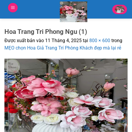
Bỏ
qua
nội
dung
Hoa Trang Tri Phong Ngu (1)
Được xuất bản vào
11 Tháng 4, 2025
tại
800 × 600
trong
MẸO chọn Hoa Giả Trang Trí Phòng Khách đẹp mà lại rẻ