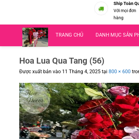
Bỏ
Ship Toàn Q
Với mọi đơn
qua
hàng
nội
dung
TRANG CHỦ
DANH MỤC SẢN 
Hoa Lua Qua Tang (56)
Được xuất bản vào
11 Tháng 4, 2025
tại
800 × 600
tro