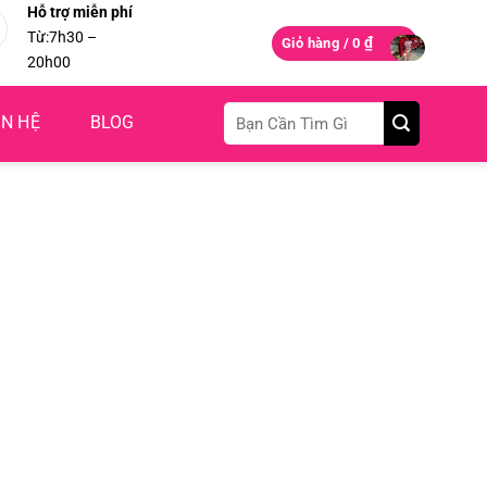
Hỗ trợ miễn phí
Từ:7h30 –
₫
Giỏ hàng /
0
20h00
Tìm
ÊN HỆ
BLOG
kiếm: