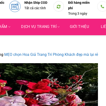
uốc
Nhận Ship COD
Đổi hàng miễn
Tất cả các tỉnh
phí
Trong 3 ngày
PHẨM
DỊCH VỤ TRANG TRÍ
GIỚI THIỆU
LI
ng
MẸO chọn Hoa Giả Trang Trí Phòng Khách đẹp mà lại rẻ