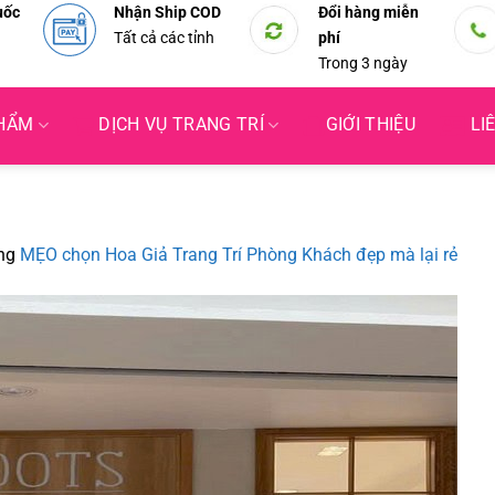
uốc
Nhận Ship COD
Đổi hàng miễn
Tất cả các tỉnh
phí
Trong 3 ngày
PHẨM
DỊCH VỤ TRANG TRÍ
GIỚI THIỆU
LI
ng
MẸO chọn Hoa Giả Trang Trí Phòng Khách đẹp mà lại rẻ