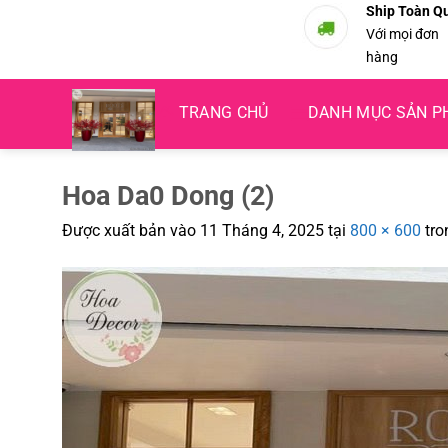
Bỏ
Ship Toàn Q
Với mọi đơn
qua
hàng
nội
dung
TRANG CHỦ
DANH MỤC SẢN 
Hoa Da0 Dong (2)
Được xuất bản vào
11 Tháng 4, 2025
tại
800 × 600
tro