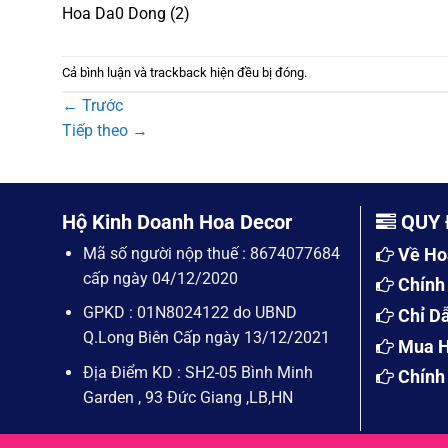
Hoa Da0 Dong (2)
Cả bình luận và trackback hiện đều bị đóng.
←
Trước
Tiếp theo
→
Hộ Kinh Doanh Hoa Decor
QUY 
Mã số người nộp thuế : 8674077684
Về Ho
cấp ngày 04/12/2020
Chính
GPKD : 01N8024122 do UBND
Chỉ D
Q.Long Biên Cấp ngày 13/12/2021
Mua H
Địa Điểm KD : SH2-05 Bình Minh
Chính
Garden , 93 Đức Giang ,LB,HN