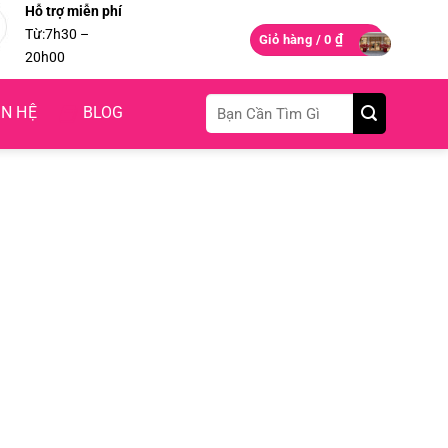
Hỗ trợ miễn phí
Từ:7h30 –
₫
Giỏ hàng /
0
20h00
Tìm
ÊN HỆ
BLOG
kiếm: