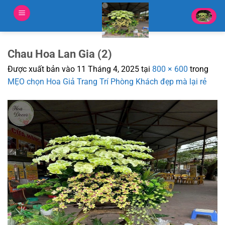
Bỏ
qua
nội
dung
Chau Hoa Lan Gia (2)
Được xuất bản vào
11 Tháng 4, 2025
tại
800 × 600
trong
MẸO chọn Hoa Giả Trang Trí Phòng Khách đẹp mà lại rẻ