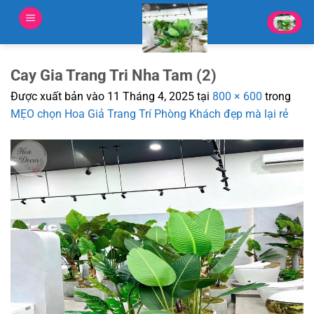
Bỏ
qua
nội
dung
Cay Gia Trang Tri Nha Tam (2)
Được xuất bản vào
11 Tháng 4, 2025
tại
800 × 600
trong
MẸO chọn Hoa Giả Trang Trí Phòng Khách đẹp mà lại rẻ