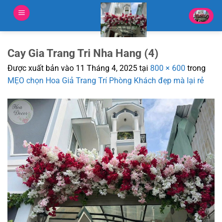
Bỏ
qua
nội
dung
Cay Gia Trang Tri Nha Hang (4)
Được xuất bản vào
11 Tháng 4, 2025
tại
800 × 600
trong
MẸO chọn Hoa Giả Trang Trí Phòng Khách đẹp mà lại rẻ