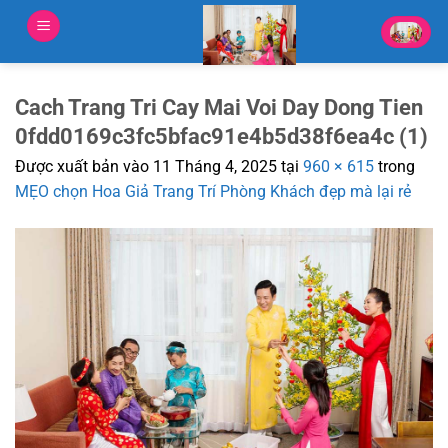
Bỏ
qua
nội
dung
Cach Trang Tri Cay Mai Voi Day Dong Tien
0fdd0169c3fc5bfac91e4b5d38f6ea4c (1)
Được xuất bản vào
11 Tháng 4, 2025
tại
960 × 615
trong
MẸO chọn Hoa Giả Trang Trí Phòng Khách đẹp mà lại rẻ